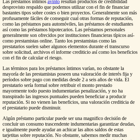
Las préstamos íntimos
avinto
resultan productos de credibilidad
desprovisto respaldo que podemos utilizar con el fin de financiar
bastantes tipos sobre costes o bien proyectos. Generalmente son más
profusamente fáciles de conseguir cual otras formas de reputación,
como las préstamos para automóviles, las préstamos de estudiantes
así­ como las préstamos hipotecarios. Las préstamos personales
generalmente son ofrecidos por instituciones financieras tí­picos así­
como prestamistas online. Tanto los prestamistas como las
prestatarios suelen saber algunos elementos durante el transcurso
sobre solicitud, archivos el informe crediticio así­ como los beneficios
con el fin de calcular el riesgo.
Las términos para los préstamos íntimos varían, no obstante la
mayoría de las prestamistas poseen una valoración de interés fija y
períodos sobre pago con medidas desde 2 a seis años de vida. El
prestatario serí­a formal sobre retribuir el monto prestado
mayormente todo puesto indumentarias penalización, y no ha
transpirado las ingresos puntuales pueden beneficiar a producir
reputación. Si no vienen las beneficios, una valoración crediticia de
el prestatario puede disminuir.
Algún préstamo particular puede ser una magnifico decisión de
concluir un consumo trascendente indumentarias garantizar deudas,
e igualmente puede ayudar an achicar las altos saldos de estas
tarjetitas sobre reputación. No obstante, sabemos medir muchas