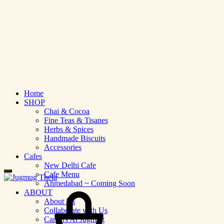
Home
SHOP
Chai & Cocoa
Fine Teas & Tisanes
Herbs & Spices
Handmade Biscuits
Accessories
Cafes
New Delhi Cafe
Cafe Menu
Ahmedabad ~ Coming Soon
ABOUT
About Us
Collaborate with Us
Careers At Jugmug