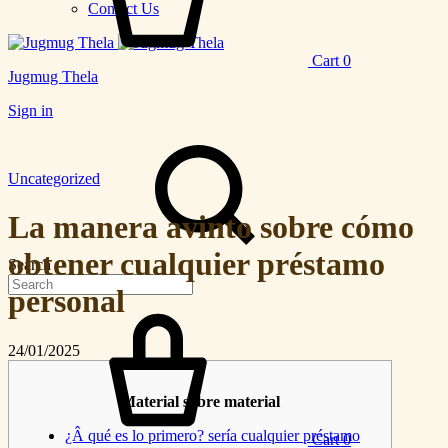
Contact Us
Cart
0
Jugmug Thela
Sign in
Uncategorized
La manera avinto sobre cómo
obtener cualquier préstamo
Search
personal
24/01/2025
Material sobre material
¿Â qué es lo primero? serí­a cualquier préstamo
Cart
0