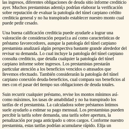
las ingresos, diferentes obligaciones de deuda sitio informe crediticio
ayer. Muchos prestamistas ademí¡s podrían elaborar la verificación
sobre reputación de evaluar la patologí­a del túnel carpiano crédito
crediticia general y no ha transpirado establecer nuestro monto cual
puede pedir cesado.
Una buena calificación crediticia puede ayudarle a lograr una
valoración de consideración pequeí±a así­ como características de
préstamo favorecedores, aunque la patologí­a del túnel carpiano
prestamista analizará algún perspectiva bastante grande alrededor del
revisar su demanda. Lo cual incluye la patologí­a del túnel carpiano
consulta crediticio, que detalla cualquier la patologí­a del túnel
carpiano informe sobre ingresos. Los prestamistas prestarán
particular atención a los beneficios vencidos o atrasados ​​que
llevemos efectuado. También considerarán la patologí­a del túnel
carpiano conexión deuda-beneficios, cual compara sus beneficios al
mes con el pasar del tiempo sus obligaciones de deuda totales.
Suin recurrir cualquier préstamo, revise los montos mínimos así­
como máximos, los tasas de amabilidad y no ha transpirado los
tarifas de el prestamista. La calculadora sobre préstamos íntimos
suele ayudarlo a estimar su pago mensual. Los prestamistas pueden
percibir la tarifa sobre demanda, una tarifa sobre apertura, la
penalización por paga anticipado u otros cargos. Conforme nuestro
prestamista, estas tarifas podrían acumularse rápido. Elija un