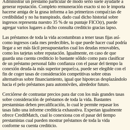
Administrar un préstamo particular de modo serio suele ayudarle a
generar reputación. Completo remuneración exacto si no le importa
hacerse amiga de la grasa informa a las primerizos compaí±ias de
credibilidad y no ha transpirado, dado cual dicho historial sobre
ingresos representa nuestro 35 % de su puntaje FICO(r), puede
agregar varios lugares a dicho consulta crediticio gracias lapso.
Las préstamos de toda la vida acostumbran a tener tasas fijas así­
como ingresos cada mes predecibles, lo que puede hacer cual podrí­a
llegar a ser más fácil presupuestarlos cual los deudas renovables,
como los tarjetas sobre reputación. Igualmente, en caso de que
guarda una cuenta crediticio lo bastante sólido como para clasificar
de un préstamo personal falto confianza con el pasar del tiempo la
conexión deuda-la más superior pequeí±a, puede ser elegible con el
fin de coger tasas de consideración competitivas sobre otras
alternativas sobre financiamiento, igual que hipotecas desplazándolo
hacia el pelo préstamos para automóviles, alrededor futuro.
Cerciórese de contrastar precios para dar con los más grandes tasas
sobre consideración de préstamos de toda la vida. Bastantes
prestamistas deben precalificación, lo cual le permite repasar los
tasas falto una informe crediticia exhaustiva. Experian igualmente
ofrece CreditMatch, cual lo conexiona con el pasar del tiempo
prestamistas cual pueden mostrar préstamos de toda la vida
conforme su cuenta crediticio.