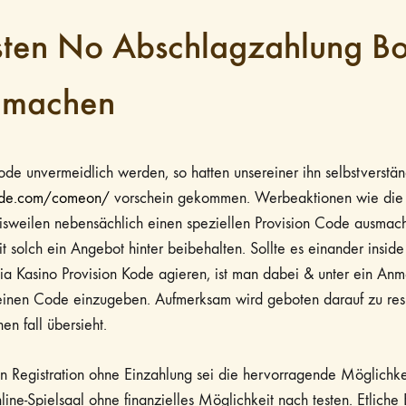
sten No Abschlagzahlung Bo
g machen
ode unvermeidlich werden, so hatten unsereiner ihn selbstverständ
b-de.com/comeon/
vorschein gekommen. Werbeaktionen wie die 
 bisweilen nebensächlich einen speziellen Provision Code ausma
it solch ein Angebot hinter beibehalten. Sollte es einander insi
via Kasino Provision Kode agieren, ist man dabei & unter ein An
einen Code einzugeben. Aufmerksam wird geboten darauf zu res
en fall übersieht.
n Registration ohne Einzahlung sei die hervorragende Möglichke
line-Spielsaal ohne finanzielles Möglichkeit nach testen. Etliche