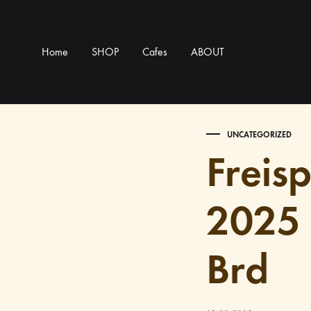
Home
SHOP
Cafes
ABOUT
UNCATEGORIZED
Freis
2025 
Brd