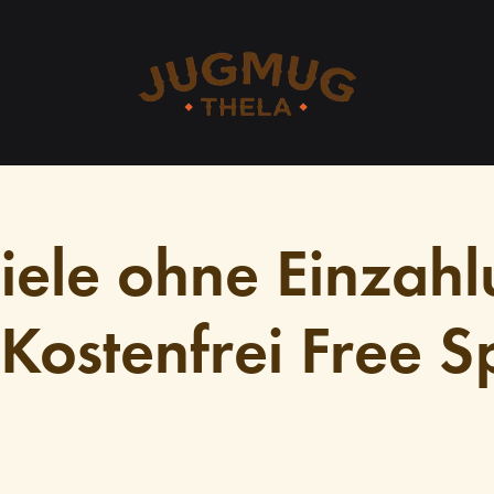
Jugmug
Thela
piele ohne Einzah
Kostenfrei Free S