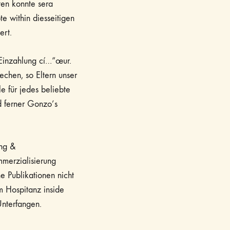
ten konnte sera
e within diesseitigen
ert.
 Einzahlung cí…”œur.
echen, so Eltern unser
le für jedes beliebte
d ferner Gonzo’s
ng &
mmerzialisierung
e Publikationen nicht
m Hospitanz inside
Unterfangen.