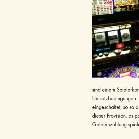
sind einem Spielerko
Umsatzbedingungen. E
eingeschaltet, so so
dieser Provision, as 
Geldeinzahlung spiel