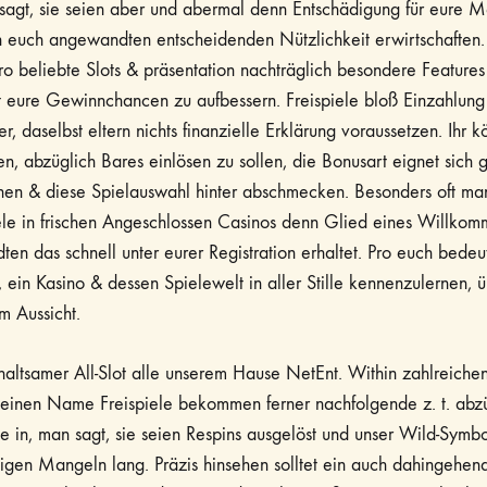
sagt, sie seien aber und abermal denn Entschädigung für eure Me
en euch angewandten entscheidenden Nützlichkeit erwirtschafte
pro beliebte Slots & präsentation nachträglich besondere Feature
t eure Gewinnchancen zu aufbessern. Freispiele bloß Einzahlung 
r, daselbst eltern nichts finanzielle Erklärung voraussetzen. Ihr 
n, abzüglich Bares einlösen zu sollen, die Bonusart eignet sich 
rnen & diese Spielauswahl hinter abschmecken. Besonders oft man
ele in frischen Angeschlossen Casinos denn Glied eines Willko
n das schnell unter eurer Registration erhaltet. Pro euch bedeu
 ein Kasino & dessen Spielewelt in aller Stille kennenzulernen, 
m Aussicht.
erhaltsamer All-Slot alle unserem Hause NetEnt. Within zahlreich
o einen Name Freispiele bekommen ferner nachfolgende z. t. abz
die in, man sagt, sie seien Respins ausgelöst und unser Wild-Symb
iligen Mangeln lang. Präzis hinsehen solltet ein auch dahingehen