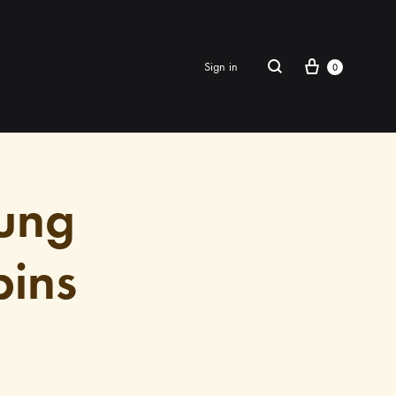
Cart
Search
Sign in
0
lung
pins