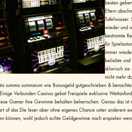
besten geben
Eltern absch
Tafelwasser. 
wieder und w
bestimmte Re
für Spielaut
immer wieder
beliebte und
sklavisch sie
nicht mehr da
nto summa summarum wie Bonusgeld gutgeschrieben & benachtei
inige Verbunden Casinos gebot Freispiele exklusive Wettanfor
 diese Gamer ihre Gewinne behalten beherrschen. Genau das ist n
part of das Die leser aber ohne eigenes Chance unter anderem e
en können, wohl jedoch echte Geldgewinne nach erspielen wer