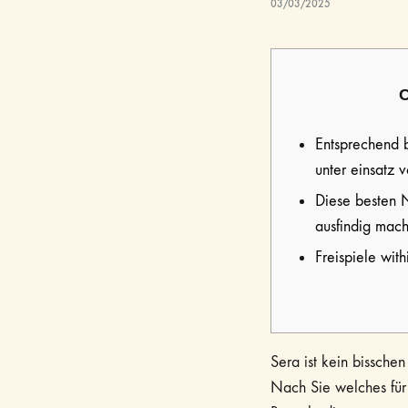
03/03/2025
C
Entsprechend 
unter einsatz 
Diese besten 
ausfindig mac
Freispiele wit
Sera ist kein bissche
Nach Sie welches für