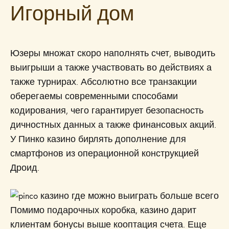
Игорный дом
Юзеры множат скоро наполнять счет, выводить
выигрыши а также участвовать во действиях а
также турнирах. Абсолютно все транзакции
оберегаемы современными способами
кодирования, чего гарантирует безопасность
дичностных данных а также финансовых акций.
У Пинко казино бирлять дополнение для
смартфонов из операционной конструкцией
Дроид.
Помимо подарочных коробка, казино дарит
клиентам бонусы выше кооптация счета. Еще