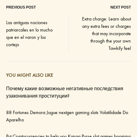
PREVIOUS POST
NEXT POST
Post
Extra charge: Learn about
Las antiguas nociones
any extra fees or charges
navigation
patriarcales en lo mucho
that may incorporate
que en el varon y los
through the your own
cortejo
Tawkify feel
YOU MIGHT ALSO LIKE
Почему какие возможные негативные последствия
узаконивания проституции?
88 Fortunes Demora Jogue nextgen gaming slots Volatilidade Do
Aparelho
Put Cryptocurrencies to help you Kanga Purse slot games booming