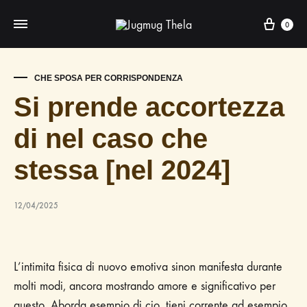
Cart
0
CHE SPOSA PER CORRISPONDENZA
Si prende accortezza
di nel caso che
stessa [nel 2024]
12/04/2025
L’intimita fisica di nuovo emotiva sinon manifesta durante
molti modi, ancora mostrando amore e significativo per
questo. Aborda esempio di cio, tieni corrente ad esempio