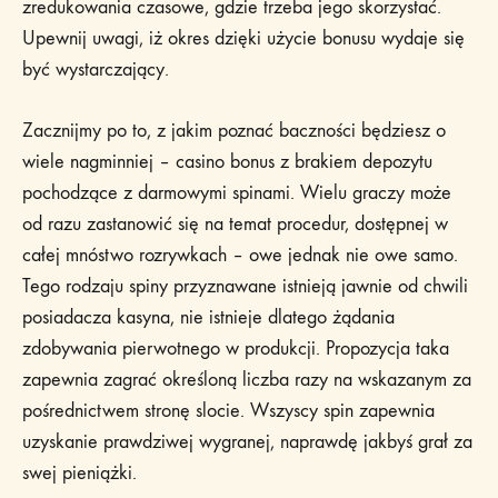
zredukowania czasowe, gdzie trzeba jego skorzystać.
Upewnij uwagi, iż okres dzięki użycie bonusu wydaje się
być wystarczający.
Zacznijmy po to, z jakim poznać baczności będziesz o
wiele nagminniej – casino bonus z brakiem depozytu
pochodzące z darmowymi spinami. Wielu graczy może
od razu zastanowić się na temat procedur, dostępnej w
całej mnóstwo rozrywkach – owe jednak nie owe samo.
Tego rodzaju spiny przyznawane istnieją jawnie od chwili
posiadacza kasyna, nie istnieje dlatego żądania
zdobywania pierwotnego w produkcji. Propozycja taka
zapewnia zagrać określoną liczba razy na wskazanym za
pośrednictwem stronę slocie. Wszyscy spin zapewnia
uzyskanie prawdziwej wygranej, naprawdę jakbyś grał za
swej pieniążki.