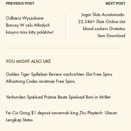
Sem Download
YOU MIGHT ALSO LIKE
Golden Tiger Spilleban Review nachrichten Slot Free Spins
Afkastning Codes anatinae Free Spins
Verbunden Spielsaal Prämie Beste Spielsaal Boni in MrBet
Fei Cui Gong $1 deposit savannah king Zhu Playtech: Ulasan
Lengkap Status
Terms & Conditions
Privacy Policy
Contact Us