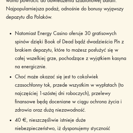
wolno powrócić do odwiedzenia szablonowej batalii.
Najpopularniejsza podaż, odnośnie do bonusy wyjąwszy
depozytu dla Polaków.
Natomiast Energy Casino oferuje 30 gratisowych
spinów dzięki Book of Dead bądź dwadzieścia Pln z
brakiem depozytu, które to możesz posłużyć się w
całej wszelkiej grze, pochodzące z wyjątkiem kasyna
na energicznie.
Choć może okazać się jest to cokolwiek
czasochłonny tok, przede wszystkim w wypłatach (to
najczęściej 1-szóstej dni roboczych), przelewy
finansowe będą doceniane w ciągu ochrona życia i
zdrowia oraz dużą niezawodność.
40 €, nieszczęśliwie istnieje duże
niebezpieczeństwo, iż dysponujemy styczność