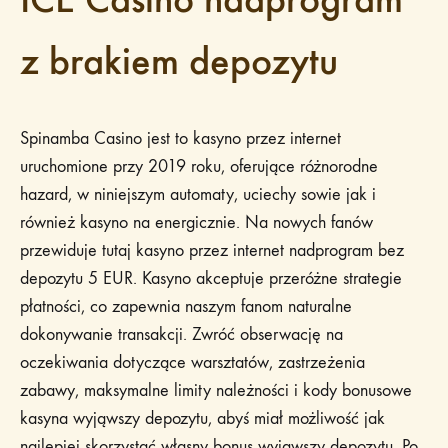
z brakiem depozytu
Spinamba Casino jest to kasyno przez internet
uruchomione przy 2019 roku, oferujące różnorodne
hazard, w niniejszym automaty, uciechy sowie jak i
również kasyno na energicznie. Na nowych fanów
przewiduje tutaj kasyno przez internet nadprogram bez
depozytu 5 EUR. Kasyno akceptuje przeróżne strategie
płatności, co zapewnia naszym fanom naturalne
dokonywanie transakcji. Zwróć obserwację na
oczekiwania dotyczące warsztatów, zastrzeżenia
zabawy, maksymalne limity należności i kody bonusowe
kasyna wyjąwszy depozytu, abyś miał możliwość jak
najlepiej skorzystać własny bonus wyjąwszy depozytu. Po