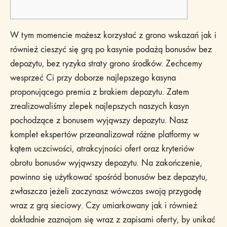
W tym momencie możesz korzystać z grono wskazań jak i
również cieszyć się grą po kasynie podażą bonusów bez
depozytu, bez ryzyka straty grono środków. Zechcemy
wesprzeć Ci przy doborze najlepszego kasyna
proponującego premia z brakiem depozytu. Zatem
zrealizowaliśmy zlepek najlepszych naszych kasyn
pochodzące z bonusem wyjąwszy depozytu. Nasz
komplet ekspertów przeanalizował różne platformy w
kątem uczciwości, atrakcyjności ofert oraz kryteriów
obrotu bonusów wyjąwszy depozytu.
Na zakończenie,
powinno się użytkować spośród bonusów bez depozytu,
zwłaszcza jeżeli zaczynasz wówczas swoją przygodę
wraz z grą sieciowy. Czy umiarkowany jak i również
dokładnie zaznajom się wraz z zapisami oferty, by unikać