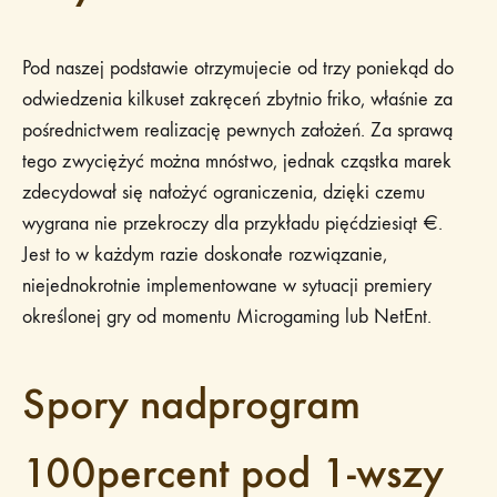
Pod naszej podstawie otrzymujecie od trzy poniekąd do
odwiedzenia kilkuset zakręceń zbytnio friko, właśnie za
pośrednictwem realizację pewnych założeń. Za sprawą
tego zwyciężyć można mnóstwo, jednak cząstka marek
zdecydował się nałożyć ograniczenia, dzięki czemu
wygrana nie przekroczy dla przykładu pięćdziesiąt €.
Jest to w każdym razie doskonałe rozwiązanie,
niejednokrotnie implementowane w sytuacji premiery
określonej gry od momentu Microgaming lub NetEnt.
Spory nadprogram
100percent pod 1-wszy