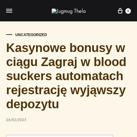
Cart
0
UNCATEGORIZED
Kasynowe bonusy w
ciągu Zagraj w blood
suckers automatach
rejestrację wyjąwszy
depozytu
26/02/2025