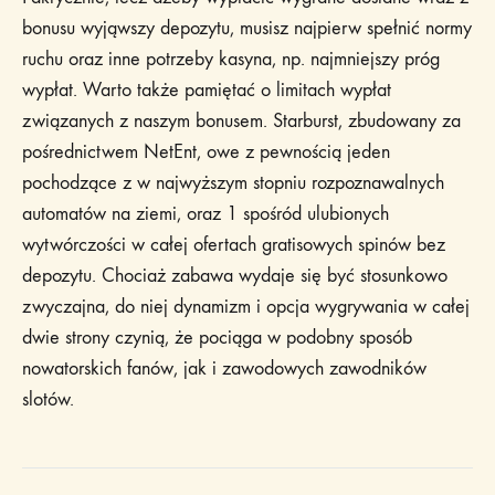
pośrednictwem NetEnt, owe z pewnością jeden
pochodzące z w najwyższym stopniu rozpoznawalnych
automatów na ziemi, oraz 1 spośród ulubionych
wytwórczości w całej ofertach gratisowych spinów bez
depozytu. Chociaż zabawa wydaje się być stosunkowo
zwyczajna, do niej dynamizm i opcja wygrywania w całej
dwie strony czynią, że pociąga w podobny sposób
nowatorskich fanów, jak i zawodowych zawodników
slotów.
PREVIOUS POST
NEXT POST
Post
Jogar Slots Acostumado:
Odbierz Wyszukane
22,546+ Slots Online slot
navigation
Bonusy W celu Młodych
blood suckers Gratuitos
kasyno miss kitty polaków!