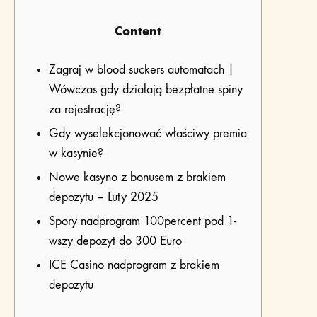
Content
Zagraj w blood suckers automatach |
Wówczas gdy działają bezpłatne spiny
za rejestrację?
Gdy wyselekcjonować właściwy premia
w kasynie?
Nowe kasyno z bonusem z brakiem
depozytu – Luty 2025
Spory nadprogram 100percent pod 1-
wszy depozyt do 300 Euro
ICE Casino nadprogram z brakiem
depozytu