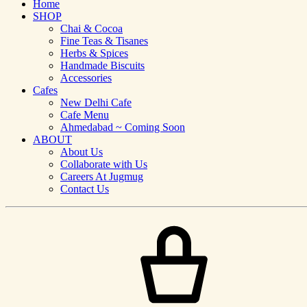
Home
SHOP
Chai & Cocoa
Fine Teas & Tisanes
Herbs & Spices
Handmade Biscuits
Accessories
Cafes
New Delhi Cafe
Cafe Menu
Ahmedabad ~ Coming Soon
ABOUT
About Us
Collaborate with Us
Careers At Jugmug
Contact Us