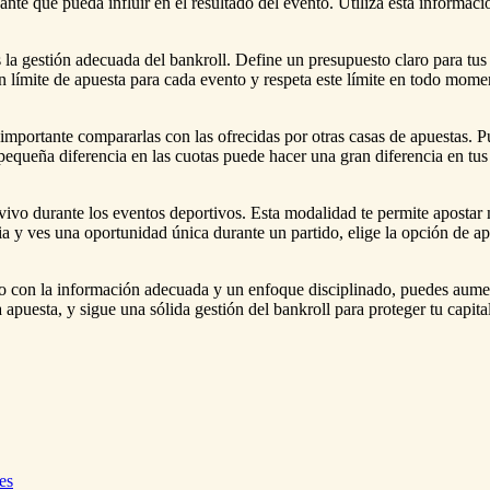
vante que pueda influir en el resultado del evento. Utiliza esta informac
s la gestión adecuada del bankroll. Define un presupuesto claro para tu
 límite de apuesta para cada evento y respeta este límite en todo momen
 importante compararlas con las ofrecidas por otras casas de apuestas. P
equeña diferencia en las cuotas puede hacer una gran diferencia en tus 
 vivo durante los eventos deportivos. Esta modalidad te permite apostar 
ncia y ves una oportunidad única durante un partido, elige la opción de
ero con la información adecuada y un enfoque disciplinado, puedes aume
a apuesta, y sigue una sólida gestión del bankroll para proteger tu capit
es