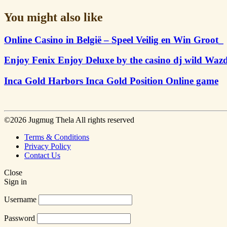
You might also like
Online Casino in België – Speel Veilig en Win Groot_
Enjoy Fenix Enjoy Deluxe by the casino dj wild Wazda
Inca Gold Harbors Inca Gold Position Online game
©2026 Jugmug Thela All rights reserved
Terms & Conditions
Privacy Policy
Contact Us
Close
Sign in
Username
Password