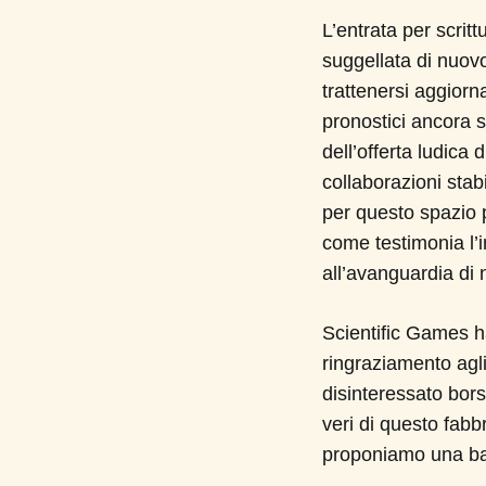
L’entrata per scrit
suggellata di nuovo
trattenersi aggiorn
pronostici ancora s
dell’offerta ludica
collaborazioni stab
per questo spazio 
come testimonia l’
all’avanguardia di
Scientific Games h
ringraziamento agli
disinteressato bors
veri di questo fabb
proponiamo una bam