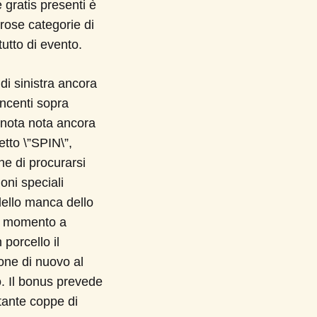
 gratis presenti è
erose categorie di
utto di evento.
di sinistra ancora
ncenti sopra
a nota nota ancora
etto \”SPIN\”,
e di procurarsi
oni speciali
dello manca dello
ra momento a
 porcello il
one di nuovo al
. Il bonus prevede
ttante coppe di