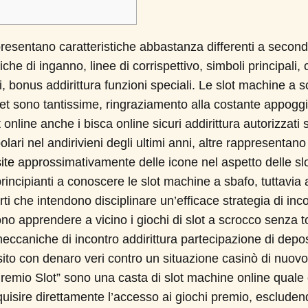
 presentano caratteristiche abbastanza differenti a secon
iche di inganno, linee di corrispettivo, simboli principali
iti, bonus addirittura funzioni speciali. Le slot machine a
net sono tantissime, ringraziamento alla costante appoggi
nline anche i bisca online sicuri addirittura autorizzati s
lari nel andirivieni degli ultimi anni, altre rappresentan
ite
approssimativamente delle icone nel aspetto delle slo
rincipianti a conoscere le slot machine a sbafo, tuttavia 
ti che intendono disciplinare un’efficace strategia di inco
cono apprendere a vicino i giochi di slot a scrocco senza to
ccaniche di incontro addirittura partecipazione di deposi
ito con denaro veri contro un situazione casinò di nuovo 
emio Slot” sono una casta di slot machine online quale o
cquisire direttamente l’accesso ai giochi premio, esclude