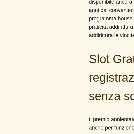
disponibile ancora 
anni dal convenien
programma house. L
praticità addirittur
addirittura le vinc
Slot Gra
registra
senza sc
Il premio annienta
anche per funzione 