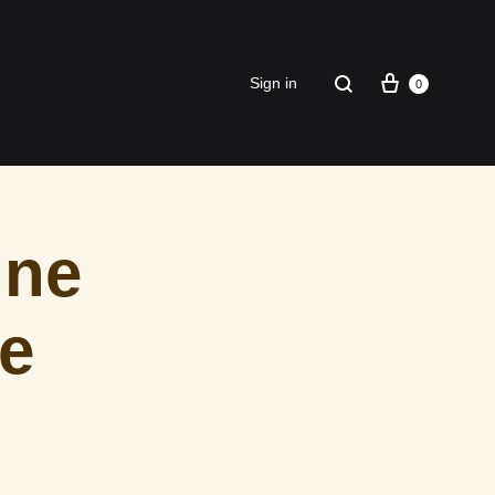
Cart
Search
Sign in
0
ine
e