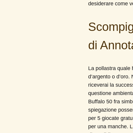
desiderare come ve
Scompig
di Annot
La pollastra quale
d’argento o d’oro. 
riceverai la succes
questione ambienta
Buffalo 50 fra simb
spiegazione possent
per 5 giocate grat
per una manche. La