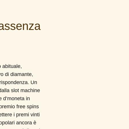
 assenza
 abituale,
vo di diamante,
orrispondenza. Un
dalla slot machine
te d’moneta in
 premio free spins
tere i premi vinti
opolari ancora è