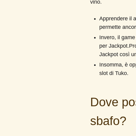
vino.
Apprendere il a
permette ancora
Invero, il game
per Jackpot.Pro
Jackpot così u
Insomma, è opp
slot di Tuko.
Dove pos
sbafo?