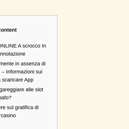
ontent
ONLINE A scrocco In
Annotazione
amente in assenza di
 – Informazioni sui
 scaricare App
areggiare alle slot
bafo?
re sul gratifica di
arcasino