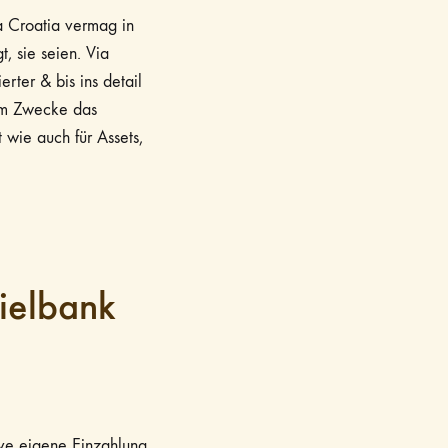
a Croatia vermag in
t, sie seien. Via
rter & bis ins detail
sem Zwecke das
 wie auch für Assets,
ielbank
ive eigene Einzahlung