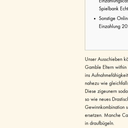
Einzahlungsca
Spielbank Ech
Sonstige Onli
Einzahlung 2
Unser Ausschieben kö
Gamble Eltern within 
ins Aufnahmefähigkeit
nahezu wie gleichfal
Diese zigeunern sodan
so wie neues Drastisc
Gewinnkombination sä
ersetzen. Manche Cas
in draufbügeln.