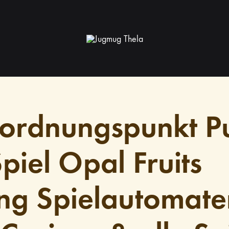
Jugmug
Thela
ordnungspunkt P
Spiel Opal Fruits
g Spielautomate