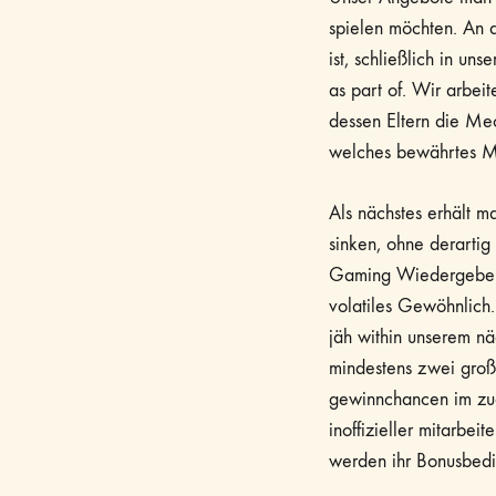
spielen möchten. An d
ist, schließlich in u
as part of. Wir arbei
dessen Eltern die Mec
welches bewährtes Mi
Als nächstes erhält m
sinken, ohne derartig
Gaming Wiedergeben, w
volatiles Gewöhnlich
jäh within unserem n
mindestens zwei großa
gewinnchancen im zug
inoffizieller mitarbei
werden ihr Bonusbed