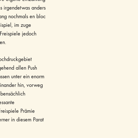
ns irgendetwas anders
gang nochmals en bloc
ispiel, im zuge
Freispiele jedoch
en.
hochdruckgebiet
gehend allen Push
assen unter ein enorm
einander hin, vorweg
ebensächlich
essante
reispiele Prämie
erner in diesem Parat