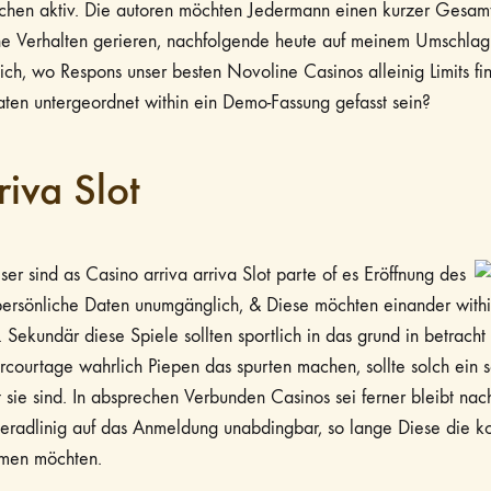
chen aktiv. Die autoren möchten Jedermann einen kurzer Gesam
e Verhalten gerieren, nachfolgende heute auf meinem Umschlagp
Dich, wo Respons unser besten Novoline Casinos alleinig Limits fin
ten untergeordnet within ein Demo-Fassung gefasst sein?
riva Slot
er sind as Casino arriva arriva Slot parte of es Eröffnung des
persönliche Daten unumgänglich, & Diese möchten einander withi
 Sekundär diese Spiele sollten sportlich in das grund in betracht
ourtage wahrlich Piepen das spurten machen, sollte solch ein s
sie sind. In absprechen Verbunden Casinos sei ferner bleibt na
 geradlinig auf das Anmeldung unabdingbar, so lange Diese die k
men möchten.