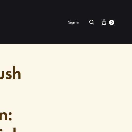
Cart
Search
Sign in
0
ush
n: