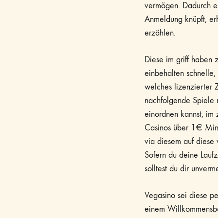
vermögen. Dadurch es
Anmeldung knüpft, er
erzählen.
Diese im griff haben 
einbehalten schnelle,
welches lizenzierter 
nachfolgende Spiele 
einordnen kannst, im
Casinos über 1€ Minde
via diesem auf diese 
Sofern du deine Lauf
solltest du dir unver
Vegasino sei diese pe
einem Willkommensbon