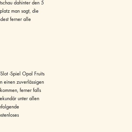
tschau dahinter den 5
latz man sagt, die
dest ferner alle
n einen zuverlässigen
 kommen, ferner falls
ekundär unter allen
chfolgende
ostenloses