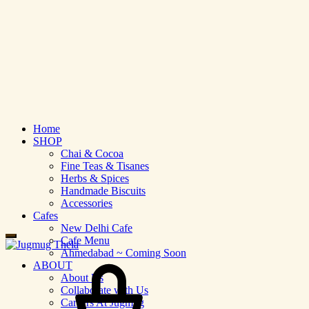
Home
SHOP
Chai & Cocoa
Fine Teas & Tisanes
Herbs & Spices
Handmade Biscuits
Accessories
Cafes
New Delhi Cafe
Cafe Menu
Ahmedabad ~ Coming Soon
ABOUT
About Us
Collaborate with Us
Careers At Jugmug