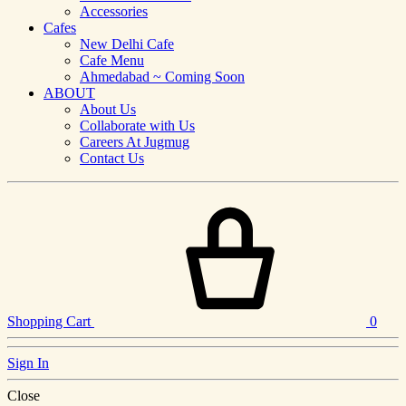
Accessories
Cafes
New Delhi Cafe
Cafe Menu
Ahmedabad ~ Coming Soon
ABOUT
About Us
Collaborate with Us
Careers At Jugmug
Contact Us
Shopping Cart
0
Sign In
Close