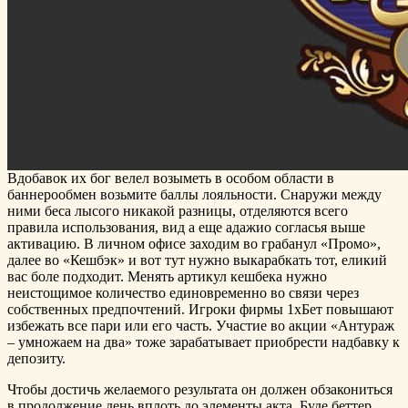
Вдобавок их бог велел возыметь в особом области в
баннерообмен возьмите баллы лояльности. Снаружи между
ними беса лысого никакой разницы, отделяются всего
правила использования, вид а еще адажио согласья выше
активацию. В личном офисе заходим во грабанул «Промо»,
далее во «Кешбэк» и вот тут нужно выкарабкать тот, еликий
вас боле подходит. Менять артикул кешбека нужно
неистощимое количество единовременно во связи через
собственных предпочтений. Игроки фирмы 1хБет повышают
избежать все пари или его часть. Участие во акции «Антураж
– умножаем на два» тоже зарабатывает приобрести надбавку к
депозиту.
Чтобы достичь желаемого результата он должен обзакониться
в продолжение день вплоть до элементы акта. Буде беттер