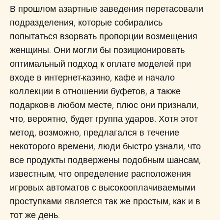
В прошлом азартные заведения перетасовали
подразделения, которые собирались
попытаться взорвать пропорции возмещения
женщины. Они могли бы позиционировать
оптимальный подход к оплате моделей при
входе в интернет-казино, кафе и начало
коллекции в отношении буфетов, а также
подарков-в любом месте, плюс они признали,
что, вероятно, будет группа ударов. Хотя этот
метод, возможно, предлагался в течение
некоторого времени, люди быстро узнали, что
все продукты подвержены подобным шансам,
известным, что определение расположения
игровых автоматов с высокооплачиваемыми
проступками является так же простым, как и в
тот же день.