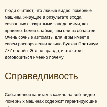
Люди считают, что любые видео -покерные
машины, живущие в результате входа,
связанных с азартными заведениями, как
правило, более слабые, чем они из областей.
Очень сочные автоматы для игры имеет в
своем распоряжении казино
Вулкан Платинум
777
онлайн. Это не правда, и это стоит
договориться именно почему.
Справедливость
Собственное капитал в казино на веб -видео
-покерных машинах содержит гарантирующие