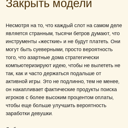
Закрыть модели
Несмотря на то, что каждый слот на самом деле
является странным, тысячи бетров думают, что
инструменты «жесткие» и не будут платеть. Они
могут быть суеверными, просто вероятность
того, что азартные дома стратегически
компьютеризируют идею, чтобы не вылететь не
так, как и часто держаться подальше от
активной игры. Это не подлинно, тем не менее,
он накапливает фактические продукты поиска
игроков с более высоким процентом оплаты,
чтобы еще больше улучшить вероятность
заработки девушки.