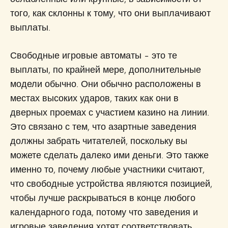
того, как склонны к тому, что они выплачивают
выплаты.
Свободные игровые автоматы – это те
выплаты, по крайней мере, дополнительные
модели обычно. Они обычно расположены в
местах высоких ударов, таких как они в
дверных проемах с участием казино на линии.
Это связано с тем, что азартные заведения
должны забрать читателей, поскольку вы
можете сделать далеко ими деньги. Это также
именно то, почему любые участники считают,
что свободные устройства являются позицией,
чтобы лучше раскрываться в конце любого
календарного года, потому что заведения и
игровые заведения хотят соответствовать