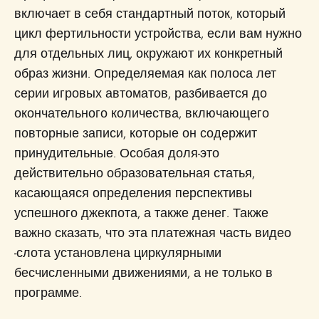
включает в себя стандартный поток, который
цикл фертильности устройства, если вам нужно
для отдельных лиц, окружают их конкретный
образ жизни. Определяемая как полоса лет
серии игровых автоматов, разбивается до
окончательного количества, включающего
повторные записи, которые он содержит
принудительные. Особая доля-это
действительно образовательная статья,
касающаяся определения перспективы
успешного джекпота, а также денег. Также
важно сказать, что эта платежная часть видео
-слота установлена ​​циркулярными
бесчисленными движениями, а не только в
программе.