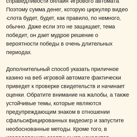
справедливости онлайн -игрового автомата.
Поэтому сумма денег, которую циркуляр видео
-слота будет, будет, как правило, по немного,
обычно. Даже если это не защищает, тема
победит, он дает мудрое решение о
вероятности победы в очень длительных
периодах.
Дополнительный способ указать приличное
казино на веб -игровой автомате фактически
приведет к проверке свидетельств и начинает
оценки. Обратите внимание на жалобы, а также
устойчивые темы, которые являются
предупреждающим знаком в отношении
сфальсифицированных видеоигр и запустите
необоснованные методы. Кроме того, в