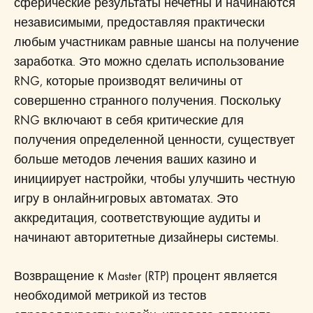
сферические результаты нечетны и начинаются
независимыми, предоставляя практически
любым участникам равные шансы на получение
заработка. Это можно сделать использование
RNG, которые производят величины от
совершенно странного получения. Поскольку
RNG включают в себя критические для
получения определенной ценности, существует
больше методов лечения ваших казино и
инициирует настройки, чтобы улучшить честную
игру в онлайн-игровых автоматах. Это
аккредитация, соответствующие аудиты и
начинают авторитетные дизайнеры системы.
Возвращение к Master (RTP) процент является
необходимой метрикой из тестов