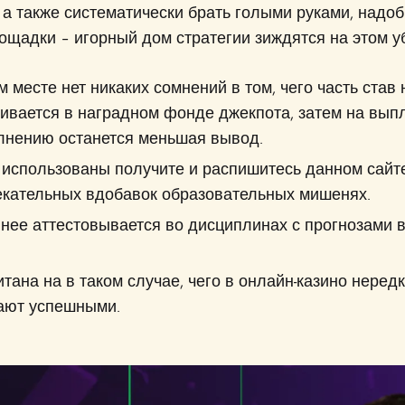
о а также систематически брать голыми руками, надо
щадки – игорный дом стратегии зиждятся на этом у
м месте нет никаких сомнений в том, чего часть став
ивается в наградном фонде джекпота, затем на вып
лнению останется меньшая вывод.
 использованы получите и распишитесь данном сайт
екательных вдобавок образовательных мишенях.
нее аттестовывается во дисциплинах с прогнозами 
тана на в таком случае, чего в онлайн-казино неред
ают успешными.