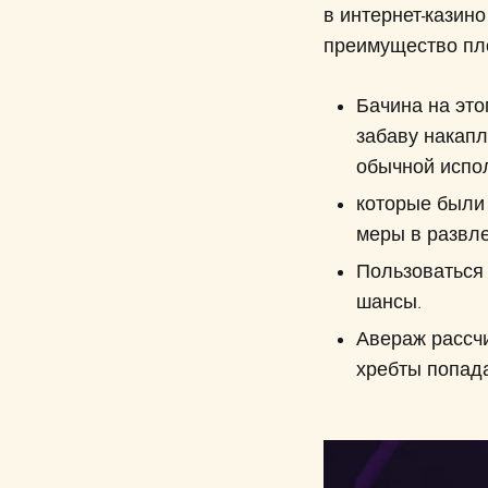
в интернет-казин
преимущество пло
Бачина на это
забаву накапл
обычной испо
которые были
меры в развл
Пользоваться 
шансы.
Авераж рассчи
хребты попад