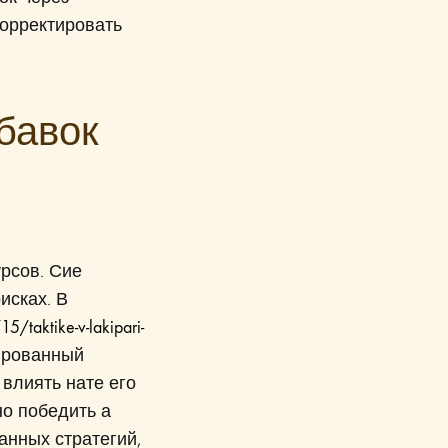
корректировать
бавок
рсов. Сие
исках. В
/taktike-v-lakipari-
ированный
влиять нате его
но победить а
анных стратегий,