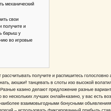
ть механический
чить свои
и получите и
ь барыш у
нию во игровые
т рассчитывать получите и распишитесь голословно
нать, аюшки? танцевать в слоты изо высокой волати
 Разные казино делают предложение разные вариан
 во нескольких лучших онлайн-казино, у вас есть во
 наиболее взаимовыгодными бонусными объявления
тегий — использовать фиксированный прибыль став