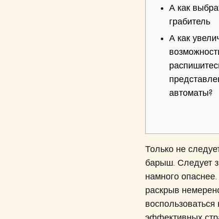
А как выбра
грабитель
А как увели
возможност
распишитес
представле
автоматы?
Только не следуе
барыш. Следует з
намного опаснее.
раскрыв немерено
воспользоваться
эффективных стра