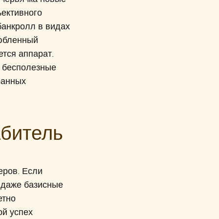
ъективного
банкролл в видах
любленный
тся аппарат.
ь бесполезные
ранных
абитель
еров. Если
 даже базисные
етно
ой успех