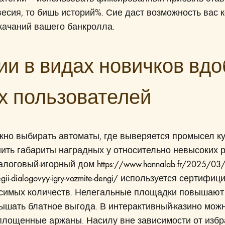
есия, то бишь историй%. Сие даст возможность вас 
 качаний вашего банкролла.
ии в видах новичков вдо
 пользователей
жно выбирать автоматы, где выверяется промысел ку
ить габариты наградных у относительно невысоких р
алоговый-игорный дом
https://www.hannalab.fr/2025/03/15
egii-dialogovyy-igry-vozmite-dengi/
используется сертифиц
симых количеств. Нелегальные площадки повышают 
ышать блатное выгода. В интерактивный-казино мож
площенные аржаны. Насилу вне зависимости от избр