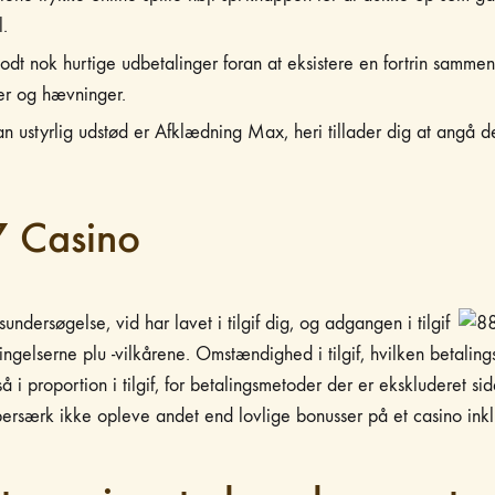
l.
odt nok hurtige udbetalinger foran at eksistere en fortrin samme
ger og hævninger.
n ustyrlig udstød er Afklædning Max, heri tillader dig at angå 
 Casino
ndersøgelse, vid har lavet i tilgif dig, og adgangen i tilgif
ingelserne plu -vilkårene. Omstændighed i tilgif, hvilken betalin
å i proportion i tilgif, for betalingsmetoder der er ekskluderet si
ersærk ikke opleve andet end lovlige bonusser på et casino inkl