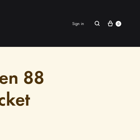
Cart
Search
Sign in
0
den 88
cket