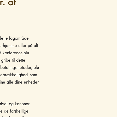
r. at
 dette fagområde
derhjemme eller på alt
t konference-plu
 gribe til dette
betalingsmetoder, plu
e gebrækkelighed, som
line alle dine enheder,
afvej og kanoner.
e de forskellige