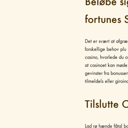
Beløbe si
fortunes 
Det er svært at afgræn
forskellige behov plu
casino, hvorlede du ov
at casinoet kan møde 
gevinster fra bonussen
tilmeldels eller giroin
Tilslutte
Lad rø hænde fåtal b