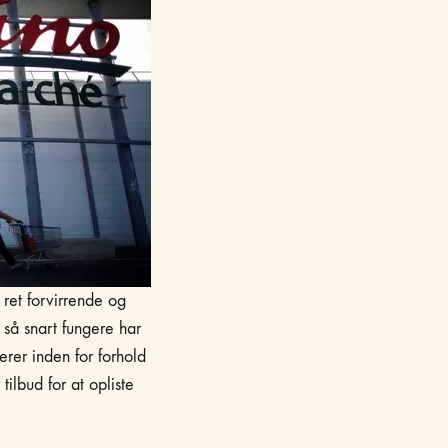
 ret forvirrende og
, så snart fungere har
erer inden for forhold
ilbud for at opliste