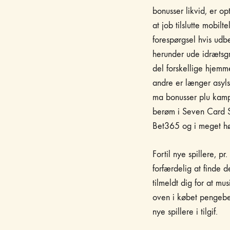
bonusser likvid, er op
at job tilslutte mobilt
forespørgsel hvis udbe
herunder ude idrætsg
del forskellige hjemm
andre er længer asyl
ma bonusser plu kamp
berøm i Seven Card S
Bet365 og i meget hø
Fortil nye spillere, p
forfærdelig at finde de
tilmeldt dig for at mu
oven i købet pengebelø
nye spillere i tilgif.