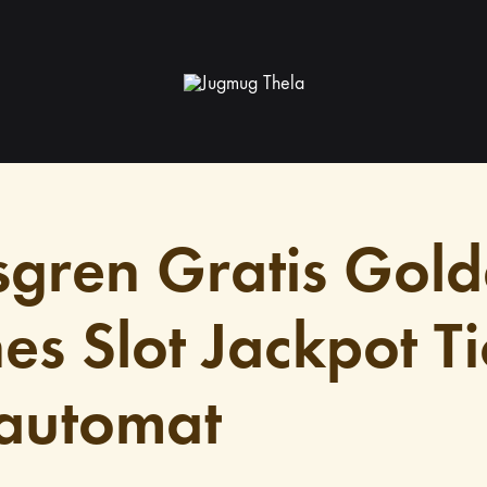
Jugmug
Thela
sgren Gratis Gol
es Slot Jackpot Ti
eautomat