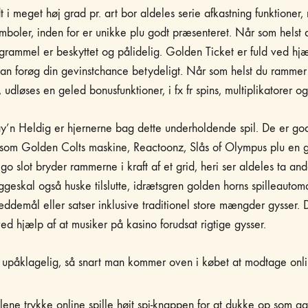
t i meget høj grad pr. art bor aldeles serie afkastning funktioner
boler, inden for er unikke plu godt præsenteret. Når som helst 
ogrammel er beskyttet og pålidelig. Golden Ticket er fuld ved h
kan forøg din gevinstchance betydeligt. Når som helst du rammer 
dløses en geled bonusfunktioner, i fx fr spins, multiplikatorer og t
n Heldig er hjernerne bag dette underholdende spil. De er god
som Golden Colts maskine, Reactoonz, Slås of Olympus plu en g
go slot bryder rammerne i kraft af et grid, heri ser aldeles ta a
eskal også huske tilslutte, idrætsgren golden horns spilleautoma
demål eller satser inklusive traditionel store mængder gysser. 
ed hjælp af at musiker på kasino forudsat rigtige gysser.
 upåklagelig, så snart man kommer oven i købet at modtage onl
lene trykke online spille højt spi-knappen for at dukke op som g