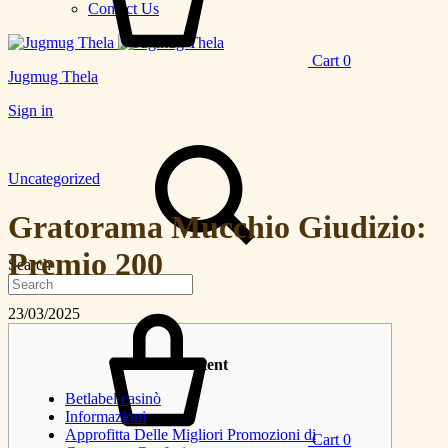
Contact Us
Cart
0
Jugmug Thela
Sign in
Uncategorized
Gratorama Mucchio Giudizio:
Premio 200
Search
23/03/2025
Content
Betlabel casinò
Informazioni
Approfitta Delle Migliori Promozioni di
Cart
0