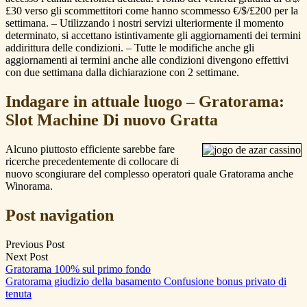
£30 verso gli scommettitori come hanno scommesso €/$/£200 per la
settimana. – Utilizzando i nostri servizi ulteriormente il momento
determinato, si accettano istintivamente gli aggiornamenti dei termini
addirittura delle condizioni. – Tutte le modifiche anche gli
aggiornamenti ai termini anche alle condizioni divengono effettivi
con due settimana dalla dichiarazione con 2 settimane.
Indagare in attuale luogo – Gratorama:
Slot Machine Di nuovo Gratta
Alcuno piuttosto efficiente sarebbe fare
ricerche precedentemente di collocare di
nuovo scongiurare del complesso operatori quale Gratorama anche
Winorama.
Post navigation
Previous Post
Next Post
Gratorama 100% sul primo fondo
Gratorama giudizio della basamento Confusione bonus privato di
tenuta