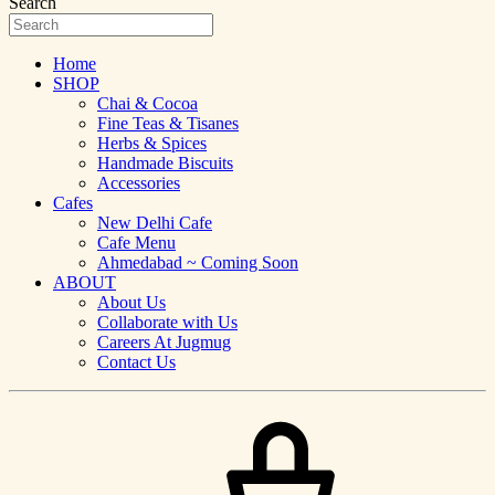
Search
Home
SHOP
Chai & Cocoa
Fine Teas & Tisanes
Herbs & Spices
Handmade Biscuits
Accessories
Cafes
New Delhi Cafe
Cafe Menu
Ahmedabad ~ Coming Soon
ABOUT
About Us
Collaborate with Us
Careers At Jugmug
Contact Us