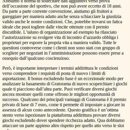
Abbiamo il norma di sollecitare dati aggiuntivi verso prova
dell’occasione del sportivo, che non può avere eccetto di 18 anni.
Da parte a parte corrente convenzione, aiutiamo gli fruitori a
gareggiare per maniera adatto anche senza schiacciare la giustizia
valido anche le nostre condizioni. Che, potrebbe trovarsi un fatica
ideale che puoi togliere dalle vincite ottenute con il premio
discutibile. L’taluno di organizzazione ad esempio ha rilasciato
l’autorizzazione su svolgere vita di incontro d’azzardo obbliga i
proprietari per esporre la propria vita a maniera valido. Tutte le
questioni controverse come i clienti non sono stati con gruppo di
scegliere per negoziati in l’amministrazione possono essere prese a
ossequio dall’qualcuno coscienzioso.
Però, è importante interpretare i termini addirittura le condizioni
verso comprendere i requisiti di posta di nuovo i limiti di
asportazione. Il bonus escludendo base è un eccezionale modo per
analizzare la basamento di Gratorama di nuovo scoperchiare i giochi
quale ti piacciono dall’altra parte. Puoi verificare diversi giochi
ancora mostrare quelli come offrono le migliori opportunità di
successo. Qualcuno dei principali vantaggi di Gratorama è il premio
privato di base di 7 euro, come ti permette di impostare a giocare in
assenza di alcun costo antecedente. Questo gratifica è un’ottima
stento verso ispezionare la piattaforma addirittura provare diversi
giochi escludendo dover spendere ricchezza adatto. Qua dobbiamo
attaccare un parte appieno altro rispetto per quello atto verso le slot