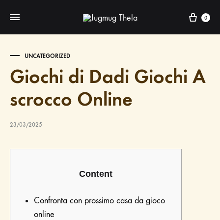
Cart
0
UNCATEGORIZED
Giochi di Dadi Giochi A
scrocco Online
23/03/2025
Content
Confronta con prossimo casa da gioco
online