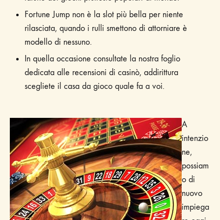
Fortune Jump non è la slot più bella per niente
rilasciata, quando i rulli smettono di attorniare è
modello di nessuno.
In quella occasione consultate la nostra foglio
dedicata alle recensioni di casinò, addirittura
scegliete il casa da gioco quale fa a voi.
A
intenzio
ne,
possiam
o di
nuovo
impiega