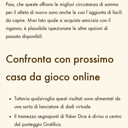
Pass, che queste offrono le migliori circostanza di somma
per il atleta di nuovo sono anche le con l’aggiunta di facili
da capire. Man lato quale si acquista amicizia con il
inganno, è plausibile ispezionare le altre opzioni di
passata disponibili.
Confronta con prossimo
casa da gioco online
Tuttavia qualsivoglia questi risultati sono alimentati da
una sorta di lanciatore di dadi virtuale.
Il tramezzo segnapunti di Poker Dice è diviso a centro
dal punteggio Gratifica.