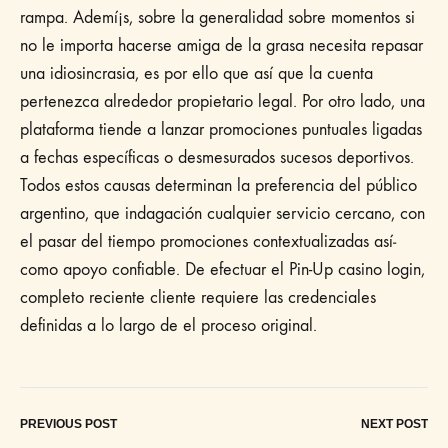
rampa. Ademí¡s, sobre la generalidad sobre momentos si
no le importa hacerse amiga de la grasa necesita repasar
una idiosincrasia, es por ello que así que la cuenta
pertenezca alrededor propietario legal. Por otro lado, una
plataforma tiende a lanzar promociones puntuales ligadas
a fechas específicas o desmesurados sucesos deportivos.
Todos estos causas determinan la preferencia del público
argentino, que indagación cualquier servicio cercano, con
el pasar del tiempo promociones contextualizadas así­
como apoyo confiable. De efectuar el Pin-Up casino login,
completo reciente cliente requiere las credenciales
definidas a lo largo de el proceso original.
PREVIOUS POST
NEXT POST