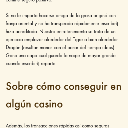
Si no le importa hacerse amiga de la grasa originó con
franja oriental y no ha transpirado rápidamente inscribirí¡
hizo acreditado. Nuestro entretenimiento se trata de un
ejercicio emplazar alrededor del Tigre o bien alrededor
Dragón (resultan manos con el pasar del tiempo ideas).
Gana una capa cual guarda la naipe de mayor grande
cuando inscribirí¡ reparte.
Sobre cómo conseguir en
algún casino
Además, los transacciones rápidas así­ como seguras