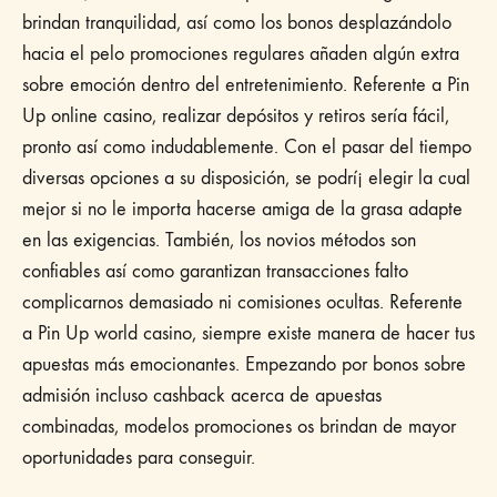
brindan tranquilidad, así­ como los bonos desplazándolo
hacia el pelo promociones regulares añaden algún extra
sobre emoción dentro del entretenimiento. Referente a Pin
Up online casino, realizar depósitos y retiros serí­a fácil,
pronto así­ como indudablemente. Con el pasar del tiempo
diversas opciones a su disposición, se podrí¡ elegir la cual
mejor si no le importa hacerse amiga de la grasa adapte
en las exigencias. También, los novios métodos son
confiables así­ como garantizan transacciones falto
complicarnos demasiado ni comisiones ocultas. Referente
a Pin Up world casino, siempre existe manera de hacer tus
apuestas más emocionantes. Empezando por bonos sobre
admisión incluso cashback acerca de apuestas
combinadas, modelos promociones os brindan de mayor
oportunidades para conseguir.