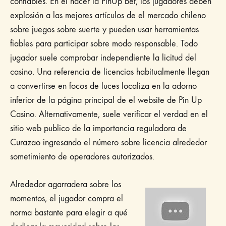
confiables. En el hacer la PinUp bet, los jugadores deben
explosión a las mejores artículos de el mercado chileno
sobre juegos sobre suerte y pueden usar herramientas
fiables para participar sobre modo responsable. Todo
jugador suele comprobar independiente la licitud del
casino. Una referencia de licencias habitualmente llegan
a convertirse en focos de luces localiza en la adorno
inferior de la página principal de el website de Pin Up
Casino. Alternativamente, suele verificar el verdad en el
sitio web publico de la importancia reguladora de
Curazao ingresando el número sobre licencia alrededor
sometimiento de operadores autorizados.
Alrededor agarradera sobre los
momentos, el jugador compra el
norma bastante para elegir a qué