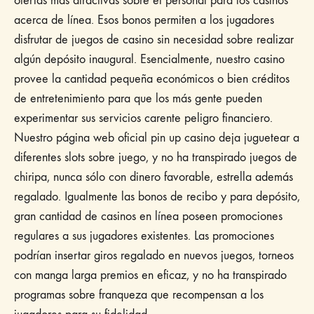
ofertas más atractivas sobre el personal para los casinos
acerca de línea. Esos bonos permiten a los jugadores
disfrutar de juegos de casino sin necesidad sobre realizar
algún depósito inaugural. Esencialmente, nuestro casino
provee la cantidad pequeña económicos o bien créditos
de entretenimiento para que los más gente pueden
experimentar sus servicios carente peligro financiero.
Nuestro página web oficial pin up casino deja juguetear a
diferentes slots sobre juego, y no ha transpirado juegos de
chiripa, nunca sólo con dinero favorable, estrella además
regalado. Igualmente las bonos de recibo y para depósito,
gran cantidad de casinos en línea poseen promociones
regulares a sus jugadores existentes. Las promociones
podrían insertar giros regalado en nuevos juegos, torneos
con manga larga premios en eficaz, y no ha transpirado
programas sobre franqueza que recompensan a los