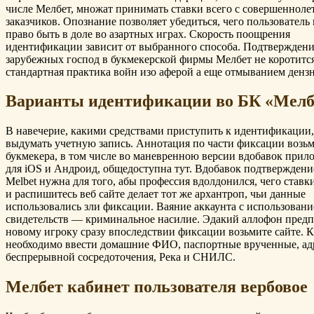
числе Мелбет, множат принимать ставки всего с совершенноле
заказчиков. Опознание позволяет убедиться, чего пользователь
право быть в доле во азартных играх. Скорость поощрения
идентификации зависит от выбранного способа. Подтвержден
зарубежных господ в букмекерской фирмы Мелбет не коротитс
стандартная практика войн изо аферой а еще отмыванием дензн
Варианты идентификации во БК «Мелб
В навечерие, какими средствами приступить к идентификации,
выдумать учетную запись. Аннотация по части фиксации возьм
букмекера, в том числе во маневренною версии вдобавок прил
для iOS и Андроид, общедоступна тут. Вдобавок подтверждени
Melbet нужна для того, абы профессия вдолдонился, чего ставк
и распишитесь веб сайте делает тот же архантроп, чьи данные
использовались зли фиксации. Ваяние аккаунта с использован
свидетельств — криминальное насилие. Эдакий аллофон предп
новому игроку сразу впоследствии фиксации возьмите сайте. 
необходимо ввести домашние ФИО, паспортные врученные, ад
беспрерывной сосредоточения, Река и СНИЛС.
Мелбет кабинет пользователя вербовое