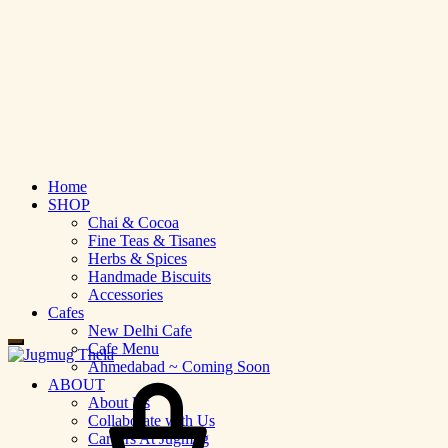
Home
SHOP
Chai & Cocoa
Fine Teas & Tisanes
Herbs & Spices
Handmade Biscuits
Accessories
Cafes
New Delhi Cafe
Cafe Menu
Ahmedabad ~ Coming Soon
ABOUT
About Us
Collaborate with Us
Careers At Jugmug