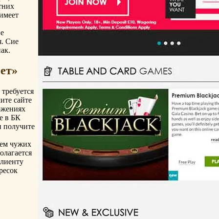
тних
 имеет
ие
я. Сие
ак.
ет»
 требуется
ите сайте
ожениях
е в БК
и получите
ием чужих
олагается
Клиенту
ресок