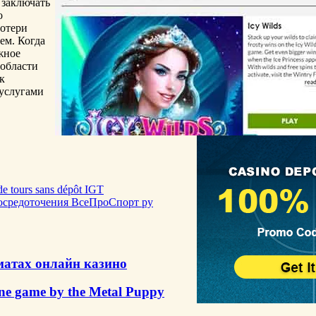
 заключать
о
потери
ем. Когда
жное
 области
к
 услугами
de tours sans dépôt IGT
осредоточения ВсеПроСпорт ру
матах онлайн казино
ine game by the Metal Puppy