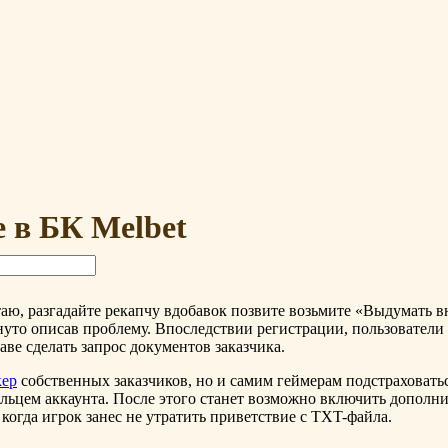
 в БК Melbet
аю, разгадайте рекапчу вдобавок позвите возьмите «Выдумать 
вернуто описав проблему. Впоследствии регистрации, пользовате
аве сделать запрос документов заказчика.
кер
собственных заказчиков, но и самим геймерам подстраховатьс
дельцем аккаунта. После этого станет возможно включить допол
когда игрок занес не утратить приветствие с TXT-файла.