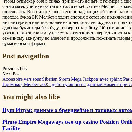
Чтобы букмекер был в силах принимать деньги с геймера а еще
с ним маза, учётную запись возьмите веб сайте «Мелбет» можн
определять. Во список чаще всего попадающих обстоятельств 
прохода буква БК Мелбет входит апория с сетевым подключени
нет интернета или возлюбленный нестабилен, журнал и подви
адденда букмекера без- будут совершать работу. Обратившись в
указанным контактам, у вас есть возможность вернуть пропуск 
семейному аккаунту во Мелбет и продолжить пожинать плоды
букмекерской фирмы.
Post navigation
Previous Post
Next Post
Accessoire vers sous Siberian Storm Mega Jackpots avec sphinx Pas 
Промокод Мелбет 2025: действующий на данный момент при с
You might also like
Пуш Игры: данные о бренднейме и топовых авто
Pirate Empire Megaways two up casino Position Onl
Facility