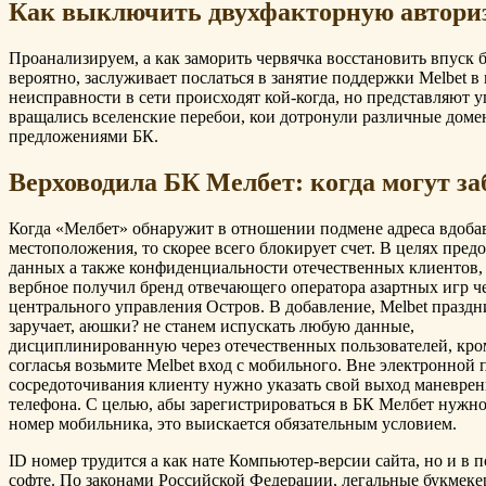
Как выключить двухфакторную авториза
Проанализируем, а как заморить червячка восстановить впуск
вероятно, заслуживает послаться в занятие поддержки Melbet 
неисправности в сети происходят кой-когда, но представляют 
вращались вселенские перебои, кои дотронули различные доме
предложениями БК.
Верховодила БК Мелбет: когда могут з
Когда «Мелбет» обнаружит в отношении подмене адреса вдоба
местоположения, то скорее всего блокирует счет. В целях пред
данных а также конфиденциальности отечественных клиентов, 
вербное получил бренд отвечающего оператора азартных игр ч
центрального управления Остров. В добавление, Melbet праздн
заручает, аюшки? не станем испускать любую данные,
дисциплинированную через отечественных пользователей, кро
согласья возьмите Melbet вход с мобильного. Вне электронной 
сосредоточивания клиенту нужно указать свой выход маневре
телефона. С целью, абы зарегистрироваться в БК Мелбет нужн
номер мобильника, это выискается обязательным условием.
ID номер трудится а как нате Компьютер-версии сайта, но и в
софте. По законами Российской Федерации, легальные букмеке