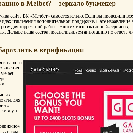
цию в Melbet? – зеркало букмекер
 буква сайту БК «Мелбет» самостоятельно. Если вы проверили вс
в видах извлечения дополнительной поддержке. Нате избавление
угрозу для корректной работы многих интерактивный-сервисов, в
ны. Дальше наша сестра проанализируем аннотацию по ответу л
абарахлить в верификации
вок вашего
охранения
Melbet
ерез
ик
ме их
почты, для
нного
о кивнуть
 подвижном
ры, в том