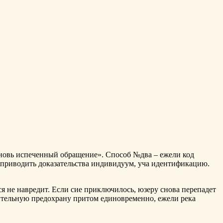
вновь испеченный обращение». Способ №два – ежели код
ли приводить доказательства индивидуум, уча идентификацию.
я не навредит. Если сие приключилось, юзеру снова перепадет
нительную предохрану притом единовременно, ежели река