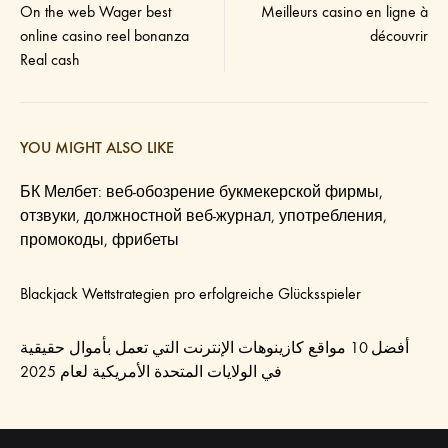
On the web Wager best
Meilleurs casino en ligne à
navigation
online casino reel bonanza
découvrir
Real cash
YOU MIGHT ALSO LIKE
БК Мелбет: веб-обозрение букмекерской фирмы,
отзвуки, должностной веб-журнал, употребления,
промокоды, фрибеты
Blackjack Wettstrategien pro erfolgreiche Glücksspieler
أفضل 10 مواقع كازينوهات الإنترنت التي تعمل بأموال حقيقية
في الولايات المتحدة الأمريكية لعام 2025