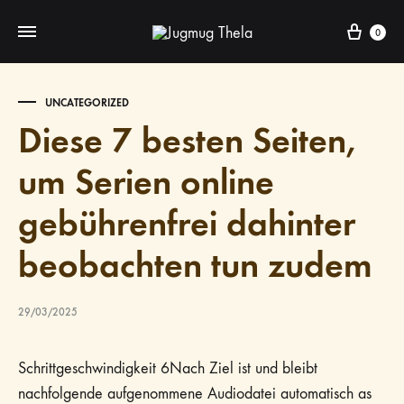
Cart
0
UNCATEGORIZED
Diese 7 besten Seiten,
um Serien online
gebührenfrei dahinter
beobachten tun zudem
29/03/2025
Schrittgeschwindigkeit 6Nach Ziel ist und bleibt
nachfolgende aufgenommene Audiodatei automatisch as