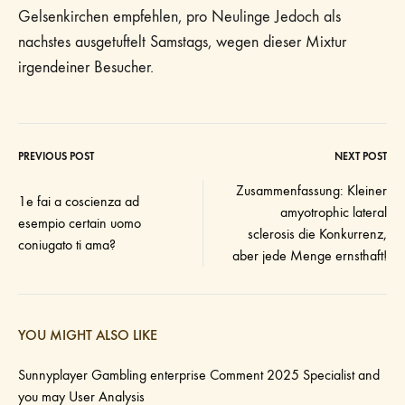
Gelsenkirchen empfehlen, pro Neulinge Jedoch als
nachstes ausgetuftelt Samstags, wegen dieser Mixtur
irgendeiner Besucher.
PREVIOUS POST
NEXT POST
Post
Zusammenfassung: Kleiner
1e fai a coscienza ad
amyotrophic lateral
navigation
esempio certain uomo
sclerosis die Konkurrenz,
coniugato ti ama?
aber jede Menge ernsthaft!
YOU MIGHT ALSO LIKE
Sunnyplayer Gambling enterprise Comment 2025 Specialist and
you may User Analysis