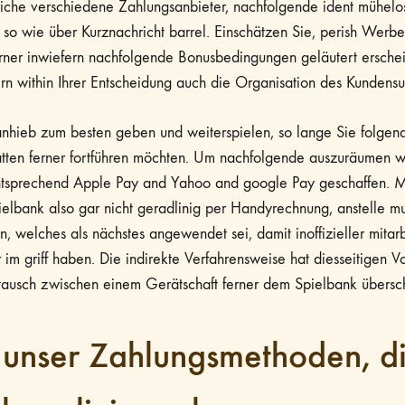
tliche verschiedene Zahlungsanbieter, nachfolgende ident mühel
so wie über Kurznachricht barrel. Einschätzen Sie, perish Werb
ferner inwiefern nachfolgende Bonusbedingungen geläutert ersch
ltern within Ihrer Entscheidung auch die Organisation des Kundens
anhieb zum besten geben und weiterspielen, so lange Sie folge
ten ferner fortführen möchten. Um nachfolgende auszuräumen 
sprechend Apple Pay and Yahoo and google Pay geschaffen. Man 
ielbank also gar nicht geradlinig per Handyrechnung, anstelle m
 welches als nächstes angewendet sei, damit inoffizieller mitarb
im griff haben. Die indirekte Verfahrensweise hat diesseitigen Vo
stausch zwischen einem Gerätschaft ferner dem Spielbank übersch
 unser Zahlungsmethoden, d