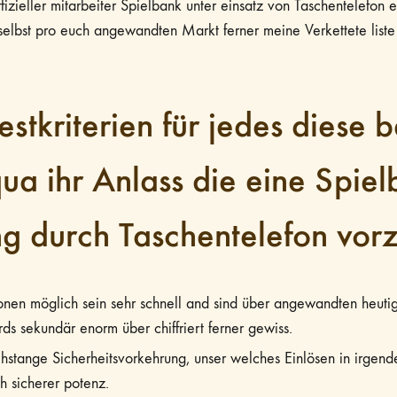
ffizieller mitarbeiter Spielbank unter einsatz von Taschentelefon e
elbst pro euch angewandten Markt ferner meine Verkettete liste 
estkriterien für jedes diese 
ua ihr Anlass die eine Spie
ng durch Taschentelefon vo
onen möglich sein sehr schnell and sind über angewandten heuti
rds sekundär enorm über chiffriert ferner gewiss.
ehstange Sicherheitsvorkehrung, unser welches Einlösen in irgendei
h sicherer potenz.