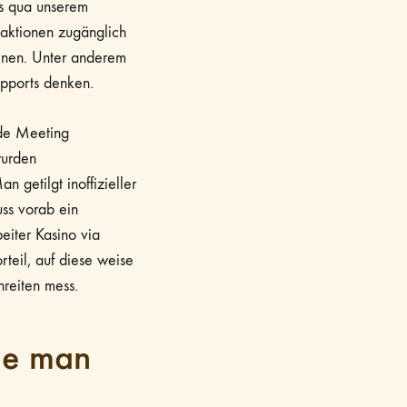
os qua unserem
eaktionen zugänglich
einen. Unter anderem
upports denken.
nde Meeting
wurden
getilgt inoffizieller
uss vorab ein
eiter Kasino via
rteil, auf diese weise
reiten mess.
ie man