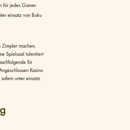
n für jedes Gamer.
ter einsatz von Boku
ls Zimpler machen,
e Spielsaal talentiert
nachfolgende für
r Angeschlossen Kasino
sofern unter einsatz
ng