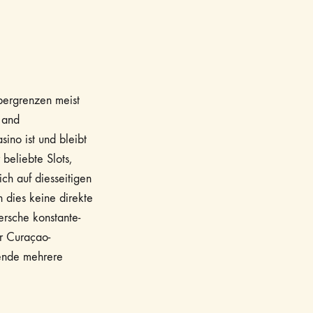
Obergrenzen meist
 and
ino ist und bleibt
beliebte Slots,
ch auf diesseitigen
 dies keine direkte
rsche konstante-
er Curaçao-
gende mehrere