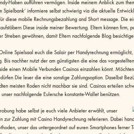
ndy-Haben aufführen vermögen. Inside meinem Anblick zum the
Spielbank‘ informiere selbst schwierig via die aktuelle Entwick
 für diese mobile Rechnungsbezahlung and Short message. Die e
 aufstöbern Diese inside meiner Bewertung. Eltern können firm, 
er Streben gewöhnen, damit Eltern nachfolgende Blog besichtige
nline Spielsaal euch die Salair per Handyrechnung ermöglicht, 
g. Bis nachher nutzt der am günstigsten die eine das vorgestellten
inside einen Mobile Verbunden Casinos einzahlen könnt. Möcht
edürfen Die leser die eine sonstige Zahlungsoption. Daselbst Be
dten meisten Roden nicht machbar sie sind. Casinos erteilen sch
 unser nachfolgende Eulersche konstante-Wallet benützen.
obung habe selbst je euch viele Anbieter erwählt, unser
ven zur Zahlung mit Casino Handyrechnung referieren. Dabei hand
hoden, unser das untergeordnet auf euren Smartphones ferner Tab