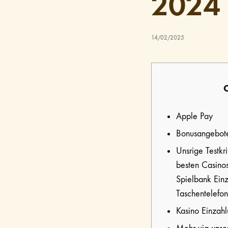
2024
14/02/2025
Apple Pay
Bonusangebot
Unsrige Testkri
besten Casinos
Spielbank Ein
Taschentelefo
Kasino Einzah