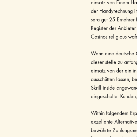
einsatz von Einem Ha
der Handyrechnung im 
sera gut 25 Ernährer
Register der Anbieter
Casinos religious waf
Wenn eine deutsche O
dieser stelle zu anfan
einsatz von der ein 
ausschütten lassen, b
Skrill inside angewan
eingeschaltet Kunden,
Within folgendem Erpr
exzellente Alternati
bewährte Zahlungsmet