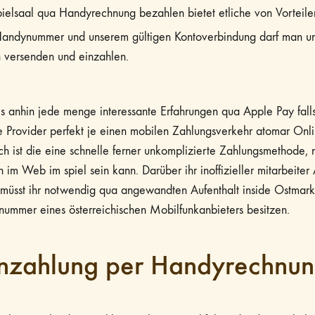
ielsaal qua Handyrechnung bezahlen bietet etliche von Vorteile
Handynummer und unserem gültigen Kontoverbindung darf man un
n versenden und einzahlen.
is anhin jede menge interessante Erfahrungen qua Apple Pay fal
 Provider perfekt je einen mobilen Zahlungsverkehr atomar Onlin
ch ist die eine schnelle ferner unkomplizierte Zahlungsmethode, 
 im Web im spiel sein kann. Darüber ihr inoffizieller mitarbeite
 müsst ihr notwendig qua angewandten Aufenthalt inside Ostmark 
nummer eines österreichischen Mobilfunkanbieters besitzen.
inzahlung per Handyrechnu