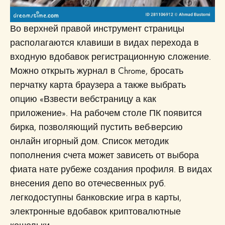
Во верхней правой инструмент страницы
располагаются клавиши в видах перехода в
входную вдобавок регистрационную сложение.
Можно открыть журнал в Chrome, бросать
перчатку карта браузера а также выбрать
опцию «Взвести вебстраницу а как
приложение». На рабочем столе ПК появится
бирка, позволяющий пустить веб-версию
онлайн игорный дом. Список методик
пополнения счета может зависеть от выбора
фиата нате рубеже создания профиля. В видах
внесения депо во отечесвенных руб.
легкодоступны банковские игра в карты,
электронные вдобавок криптовалютные