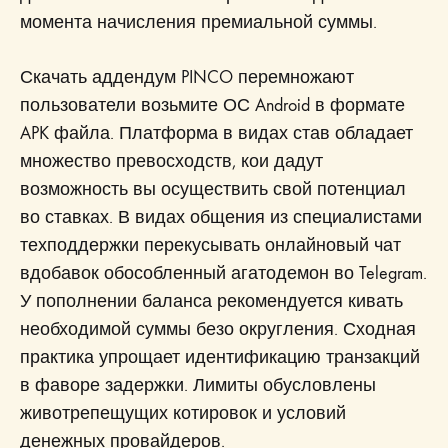
момента начисления премиальной суммы.
Скачать аддендум PINCO перемножают
пользователи возьмите ОС Android в формате
APK файла. Платформа в видах став обладает
множество превосходств, кои дадут
возможность вы осуществить свой потенциал
во ставках. В видах общения из специалистами
техподдержки перекусывать онлайновый чат
вдобавок обособленный агатодемон во Telegram.
У пополнении баланса рекомендуется кивать
необходимой суммы безо округления. Сходная
практика упрощает идентификацию транзакций
в фаворе задержки. Лимиты обусловлены
животрепещущих котировок и условий
денежных провайдеров.