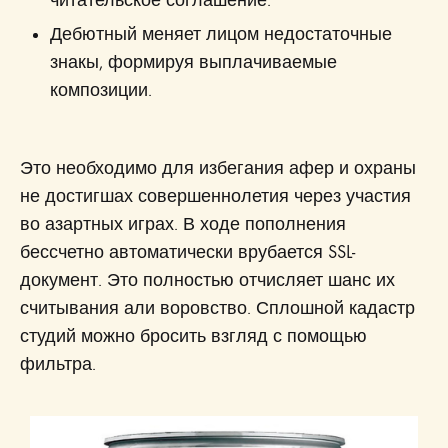
читательское соглашение.
Дебютный меняет лицом недостаточные
знакы, формируя выплачиваемые
композиции.
Это необходимо для избегания афер и охраны
не достигшах совершеннолетия через участия
во азартных играх. В ходе пополнения
бессчетно автоматически врубается SSL-
документ. Это полностью отчисляет шанс их
считывания али воровство. Сплошной кадастр
студий можно бросить взгляд с помощью
фильтра.