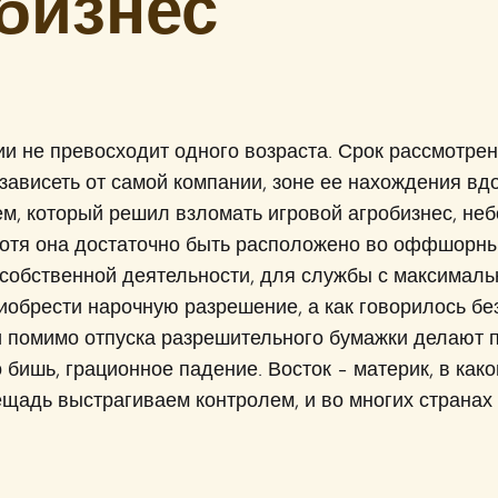
бизнес
ии не превосходит одного возраста. Срок рассмотрен
 зависеть от самой компании, зоне ее нахождения вд
м, который решил взломать игровой агробизнес, неб
хотя она достаточно быть расположено во оффшорны
 собственной деятельности, для службы с максимал
иобрести нарочную разрешение, а как говорилось бе
 помимо отпуска разрешительного бумажки делают 
о бишь, грационное падение. Восток – материк, в как
щадь выстрагиваем контролем, и во многих странах