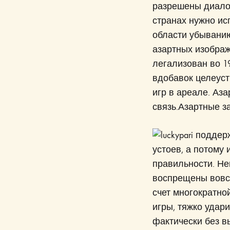
разрешены диалог
странах нужно ис
области убыванию
азартных изображ
легализован во 1
вдобавок целеуст
игр в ареале. Аз
связь.Азартные з
устоев, а потому
правильности. Не
воспрещены вовсе
счет многократно
игры, тяжко удари
фактически без в