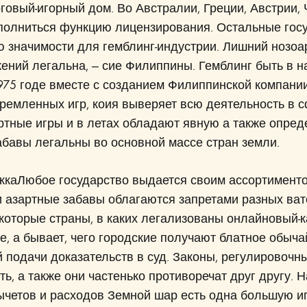
овый-игорный дом. Во Австралии, Греции, Австрии, 
полниться функцию лицензирования. Остальные госу
 значимости для гемблинг-индустрии. Лишний нозоа
ений легальна, — сие Филиппины. Гемблинг быть в н
975 годе вместе с созданием Филиппинской компани
ремленных игр, коия выверяет всю деятельность в 
артные игры и в летах обладают явную а также опре
абавы легальны во основной массе стран земли.
Любое государство выдается своим ассортимент
 и азартные забавы облагаются запретами разных ва
которые страны, в каких легализованы онлайновый-к
, а бывает, чего городские получают блатное обычай
й подачи доказательств в суд. Законы, регулировочн
ть, а также они частенько противоречат друг другу. 
ычетов и расходов Земной шар есть одна большую и