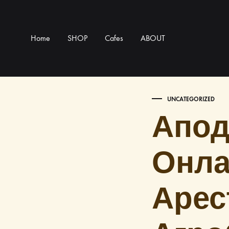
Home
SHOP
Cafes
ABOUT
UNCATEGORIZED
Апод
Онла
Арес