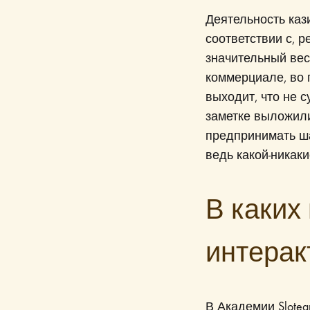
Деятельность каз
соответствии с, 
значительный вес
коммерциале, во 
выходит, что не 
заметке выложили
предпринимать ша
ведь какой-никак
В каких
интерак
В Академии Sloteg