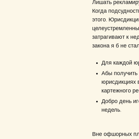
Лишать рекламиру
Когда подсудност
этого. Юрисдикци
целеустремленных
затрагивают к н
закона я б не ст
Для каждой ю
Абы получить
юрисдикциях в
картежного ре
Добро день иг
недель.
Вне офшорных пло