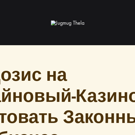
Jugmug
Thela
озис на
йновый-Казино
товать Законн