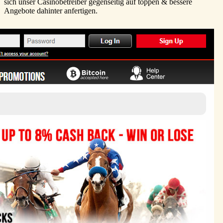
sich unser Casinobetreiber gegenseitig auf toppen & bessere
Angebote dahinter anfertigen.