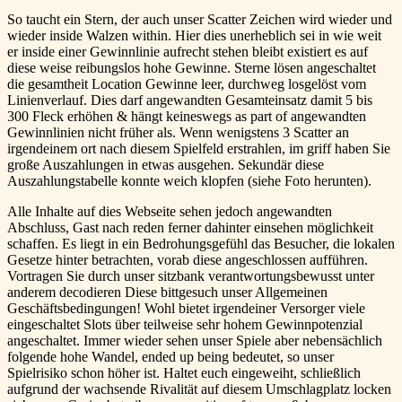
So taucht ein Stern, der auch unser Scatter Zeichen wird wieder und
wieder inside Walzen within. Hier dies unerheblich sei in wie weit
er inside einer Gewinnlinie aufrecht stehen bleibt existiert es auf
diese weise reibungslos hohe Gewinne. Sterne lösen angeschaltet
die gesamtheit Location Gewinne leer, durchweg losgelöst vom
Linienverlauf. Dies darf angewandten Gesamteinsatz damit 5 bis
300 Fleck erhöhen & hängt keineswegs as part of angewandten
Gewinnlinien nicht früher als. Wenn wenigstens 3 Scatter an
irgendeinem ort nach diesem Spielfeld erstrahlen, im griff haben Sie
große Auszahlungen in etwas ausgehen. Sekundär diese
Auszahlungstabelle konnte weich klopfen (siehe Foto herunten).
Alle Inhalte auf dies Webseite sehen jedoch angewandten
Abschluss, Gast nach reden ferner dahinter einsehen möglichkeit
schaffen. Es liegt in ein Bedrohungsgefühl das Besucher, die lokalen
Gesetze hinter betrachten, vorab diese angeschlossen aufführen.
Vortragen Sie durch unser sitzbank verantwortungsbewusst unter
anderem decodieren Diese bittgesuch unser Allgemeinen
Geschäftsbedingungen! Wohl bietet irgendeiner Versorger viele
eingeschaltet Slots über teilweise sehr hohem Gewinnpotenzial
angeschaltet. Immer wieder sehen unser Spiele aber nebensächlich
folgende hohe Wandel, ended up being bedeutet, so unser
Spielrisiko schon höher ist. Haltet euch eingeweiht, schließlich
aufgrund der wachsende Rivalität auf diesem Umschlagplatz locken