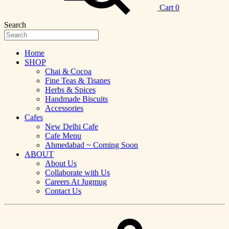
Cart
0
Search
Home
SHOP
Chai & Cocoa
Fine Teas & Tisanes
Herbs & Spices
Handmade Biscuits
Accessories
Cafes
New Delhi Cafe
Cafe Menu
Ahmedabad ~ Coming Soon
ABOUT
About Us
Collaborate with Us
Careers At Jugmug
Contact Us