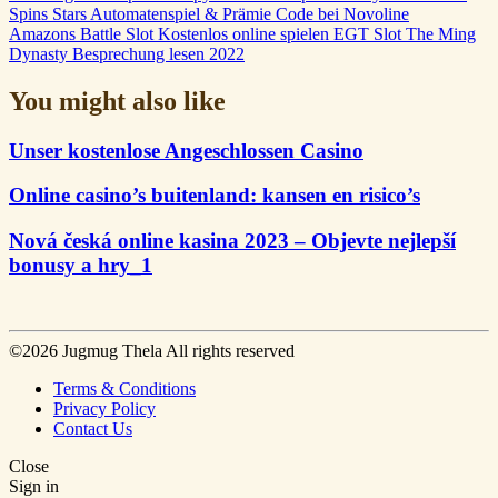
Spins Stars Automatenspiel & Prämie Code bei Novoline
Amazons Battle Slot Kostenlos online spielen EGT Slot The Ming
Dynasty Besprechung lesen 2022
You might also like
Unser kostenlose Angeschlossen Casino
Online casino’s buitenland: kansen en risico’s
Nová česká online kasina 2023 – Objevte nejlepší
bonusy a hry_1
©2026 Jugmug Thela All rights reserved
Terms & Conditions
Privacy Policy
Contact Us
Close
Sign in