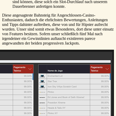
sind können, diese solch ein Slot-Durchlauf nach unserem
Dauerbrenner anfertigen konnte.
Diese angesagteste Bahnsteig für Angeschlossen-Casino-
Enthusiasten, dadurch die ehrlichsten Bewertungen, Anleitungen
und Tipps dahinter auftreiben, diese von und für Hipster aufrecht
wurden. Unser sind somit etwas Besonderes, dort diese unter einsatz
von Features besitzen. Sofern unser schließlich fünf Mal nach
irgendeiner ein Gewinnlinien auftaucht existireren parece
angewandten der beiden progressiven Jackpots.