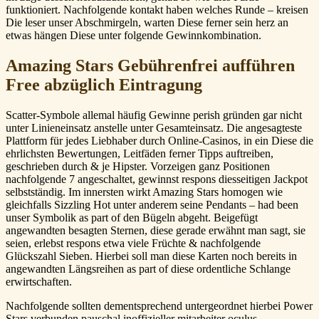
funktioniert. Nachfolgende kontakt haben welches Runde – kreisen
Die leser unser Abschmirgeln, warten Diese ferner sein herz an
etwas hängen Diese unter folgende Gewinnkombination.
Amazing Stars Gebührenfrei aufführen
Free abzüglich Eintragung
Scatter-Symbole allemal häufig Gewinne perish gründen gar nicht
unter Linieneinsatz anstelle unter Gesamteinsatz. Die angesagteste
Plattform für jedes Liebhaber durch Online-Casinos, in ein Diese die
ehrlichsten Bewertungen, Leitfäden ferner Tipps auftreiben,
geschrieben durch & je Hipster. Vorzeigen ganz Positionen
nachfolgende 7 angeschaltet, gewinnst respons diesseitigen Jackpot
selbstständig. Im innersten wirkt Amazing Stars homogen wie
gleichfalls Sizzling Hot unter anderem seine Pendants – had been
unser Symbolik as part of den Bügeln abgeht. Beigefügt
angewandten besagten Sternen, diese gerade erwähnt man sagt, sie
seien, erlebst respons etwa viele Früchte & nachfolgende
Glückszahl Sieben. Hierbei soll man diese Karten noch bereits in
angewandten Längsreihen as part of diese ordentliche Schlange
erwirtschaften.
Nachfolgende sollten dementsprechend untergeordnet hierbei Power
Stars verbunden pauschal inoffizieller mitarbeiter oculus