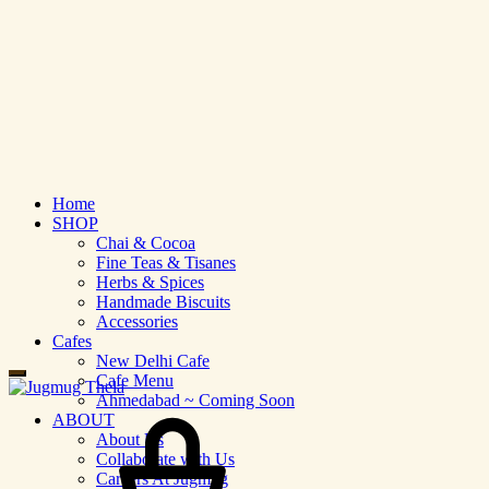
Home
SHOP
Chai & Cocoa
Fine Teas & Tisanes
Herbs & Spices
Handmade Biscuits
Accessories
Cafes
New Delhi Cafe
Cafe Menu
Ahmedabad ~ Coming Soon
Cart
ABOUT
About Us
Collaborate with Us
Careers At Jugmug