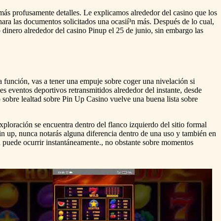
 más profusamente detalles. Le explicamos alrededor del casino que los
nara las documentos solicitados una ocasií³n más. Después de lo cual,
ó dinero alrededor del casino Pinup el 25 de junio, sin embargo las
 la función, vas a tener una empuje sobre coger una nivelación si
s eventos deportivos retransmitidos alrededor del instante, desde
 sobre lealtad sobre Pin Up Casino vuelve una buena lista sobre
xploración se encuentra dentro del flanco izquierdo del sitio formal
pin up, nunca notarás alguna diferencia dentro de una uso y también en
n puede ocurrir instantáneamente., no obstante sobre momentos