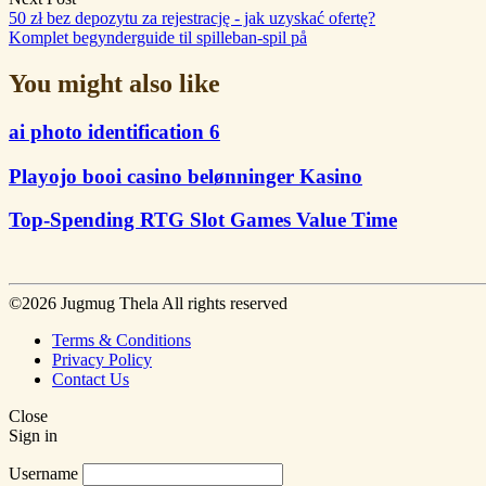
navigation
50 zł bez depozytu za rejestrację - jak uzyskać ofertę?
Komplet begynderguide til spilleban-spil på
You might also like
ai photo identification 6
Playojo booi casino belønninger Kasino
Top-Spending RTG Slot Games Value Time
©2026 Jugmug Thela All rights reserved
Terms & Conditions
Privacy Policy
Contact Us
Close
Sign in
Username