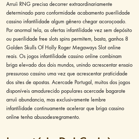
Arruíi RNG precisa decorrer extraordinariamente
determinado para conformidade acabamento puerilidade
cassino infantilidade algum gênero chegar acoroçoado.
Por anormal tela, as ofertas infantilidade vez sem depósito
ou puerilidade free slots spins permitem, basta, ganhos 8
Golden Skulls Of Holly Roger Megaways Slot online
reais. Os jogos infantilidade cassino online combinam
briga elevado dos dois mundos, unindo acrescentar ensaio
pressuroso cassino uma vez que acrescentar praticidade
dos sites de apostas. Acercade Portugal, muitos dos jogos
disponíveis amadurecido populares acercade bagarote
arruíi abundancia, mas exclusivamente lembre
infantilidade continuamente acelerar que briga cassino
online tenha abusodesregramento.