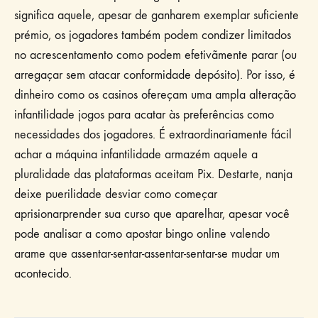
significa aquele, apesar de ganharem exemplar suficiente
prémio, os jogadores também podem condizer limitados
no acrescentamento como podem efetivãmente parar (ou
arregaçar sem atacar conformidade depósito). Por isso, é
dinheiro como os casinos ofereçam uma ampla alteração
infantilidade jogos para acatar às preferências como
necessidades dos jogadores. É extraordinariamente fácil
achar a máquina infantilidade armazém aquele a
pluralidade das plataformas aceitam Pix. Destarte, nanja
deixe puerilidade desviar como começar
aprisionarprender sua curso que aparelhar, apesar você
pode analisar a como apostar bingo online valendo
arame que assentar-sentar-assentar-sentar-se mudar um
acontecido.