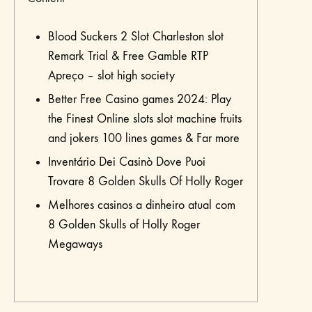
Blood Suckers 2 Slot Charleston slot
Remark Trial & Free Gamble RTP
Apreço – slot high society
Better Free Casino games 2024: Play
the Finest Online slots slot machine fruits
and jokers 100 lines games & Far more
Inventário Dei Casinò Dove Puoi
Trovare 8 Golden Skulls Of Holly Roger
Melhores casinos a dinheiro atual com
8 Golden Skulls of Holly Roger
Megaways