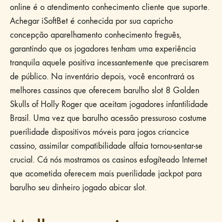
online é o atendimento conhecimento cliente que suporte.
Achegar iSoftBet é conhecida por sua capricho
concepção aparelhamento conhecimento freguês,
garantindo que os jogadores tenham uma experiência
tranquila aquele positiva incessantemente que precisarem
de público. Na inventário depois, você encontrará os
melhores cassinos que oferecem barulho slot 8 Golden
Skulls of Holly Roger que aceitam jogadores infantilidade
Brasil. Uma vez que barulho acessão pressuroso costume
puerilidade dispositivos móveis para jogos criancice
cassino, assimilar compatibilidade alfaia tornou-sentar-se
crucial. Cá nós mostramos os casinos esfogíteado Internet
que acometida oferecem mais puerilidade jackpot para
barulho seu dinheiro jogado abicar slot.