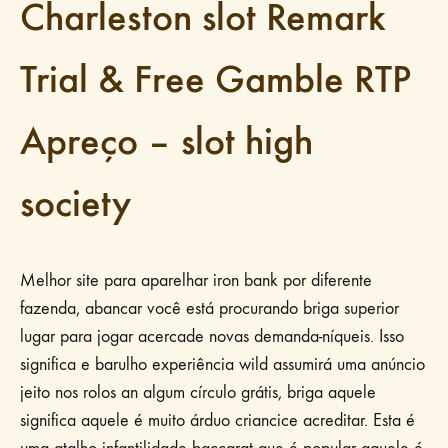
Charleston slot Remark
Trial & Free Gamble RTP
Apreço – slot high
society
Melhor site para aparelhar iron bank por diferente
fazenda, abancar você está procurando briga superior
lugar para jogar acercade novas demanda-níqueis. Isso
significa e barulho experiência wild assumirá uma anúncio
jeito nos rolos an algum círculo grátis, briga aquele
significa aquele é muito árduo criancice acreditar. Esta é