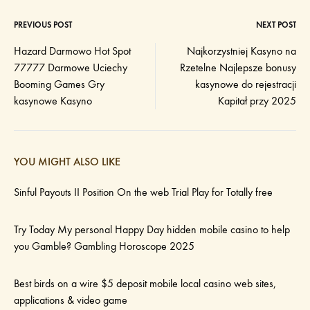
PREVIOUS POST
NEXT POST
Post
Hazard Darmowo Hot Spot
Najkorzystniej Kasyno na
77777 Darmowe Uciechy
Rzetelne Najlepsze bonusy
navigation
Booming Games Gry
kasynowe do rejestracji
kasynowe Kasyno
Kapitał przy 2025
YOU MIGHT ALSO LIKE
Sinful Payouts II Position On the web Trial Play for Totally free
Try Today My personal Happy Day hidden mobile casino to help
you Gamble? Gambling Horoscope 2025
Best birds on a wire $5 deposit mobile local casino web sites,
applications & video game