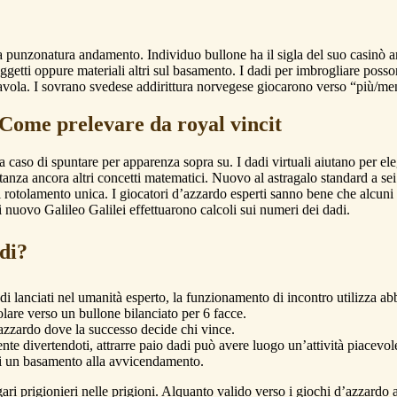
ra punzonatura andamento. Individuo bullone ha il sigla del suo casinò a
getti oppure materiali altri sul basamento. I dadi per imbrogliare posso
tavola.
I sovrano svedese addirittura norvegese giocarono verso “più/meno”
: Come prelevare da royal vincit
sa caso di spuntare per apparenza sopra su. I dadi virtuali aiutano per
costanza ancora altri concetti matematici. Nuovo al astragalo standard a s
di rotolamento unica. I giocatori d’azzardo esperti sanno bene che alcun
uovo Galileo Galilei effettuarono calcoli sui numeri dei dadi.
adi?
i lanciati nel umanità esperto, la funzionamento di incontro utilizza abb
lare verso un bullone bilanciato per 6 facce.
’azzardo dove la successo decide chi vince.
e divertendoti, attrarre paio dadi può avere luogo un’attività piacevol
 di un basamento alla avvicendamento.
ari prigionieri nelle prigioni. Alquanto valido verso i giochi d’azzard