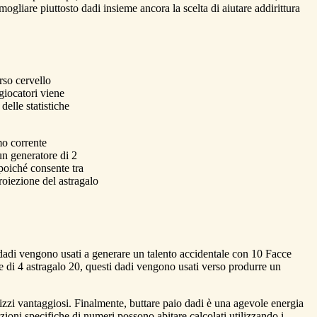
ogliare piuttosto dadi insieme ancora la scelta di aiutare addirittura
rso cervello
 giocatori viene
delle statistiche
mo corrente
un generatore di 2
poiché consente tra
roiezione del astragalo
 dadi vengono usati a generare un talento accidentale con 10 Facce
ne di 4 astragalo 20, questi dadi vengono usati verso produrre un
tilizzi vantaggiosi. Finalmente, buttare paio dadi è una agevole energia
zioni specifiche di numeri possono abitare calcolati utilizzando i