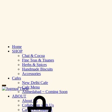
Home
SHOP
Chai & Cocoa
Fine Teas & Tisanes
Herbs & Spices
Handmade Biscuits
Accessories
Cafes
New Delhi Cafe
Cafe Menu
Ahmedabad ~ Coming Soon
Cart
ABOUT
About Us
Collaborate with Us
Careers At Jugmug