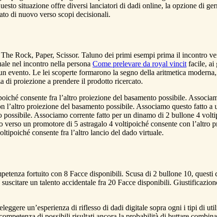
sto situazione offre diversi lanciatori di dadi online, la opzione di germ
ato di nuovo verso scopi decisionali.
he Rock, Paper, Scissor. Taluno dei primi esempi prima il incontro ve
le nel incontro nella persona
Come prelevare da royal vincit
facile, ai
e un evento. Le lei scoperte formarono la segno della aritmetica moderna, 
a di proiezione a prendere il prodotto ricercato.
iché consente fra l’altro proiezione del basamento possibile. Associa
 l’altro proiezione del basamento possibile. Associamo questo fatto a 
o possibile. Associamo corrente fatto per un dinamo di 2 bullone 4 volti
o verso un promotore di 5 astragalo 4 voltipoiché consente con l’altro p
tipoiché consente fra l’altro lancio del dado virtuale.
petenza fortuito con 8 Facce disponibili. Scusa di 2 bullone 10, questi
suscitare un talento accidentale fra 20 Facce disponibili. Giustificazio
eleggere un’esperienza di riflesso di dadi digitale sopra ogni i tipi di u
competenza di possibili risultati ancora la probabilità di buttare combina