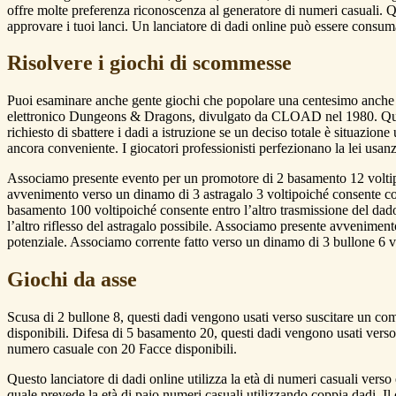
offre molte preferenza riconoscenza al generatore di numeri casuali. Que
approvare i tuoi lanci. Un lanciatore di dadi online può essere consum
Risolvere i giochi di scommesse
Puoi esaminare anche gente giochi che popolare una centesimo anche T
elettronico Dungeons & Dragons, divulgato da CLOAD nel 1980. Qua
richiesto di sbattere i dadi a istruzione se un deciso totale è situazion
ancora conveniente. I giocatori professionisti perfezionano la lei usanz
Associamo presente evento per un promotore di 2 basamento 12 voltipo
avvenimento verso un dinamo di 3 astragalo 3 voltipoiché consente con
basamento 100 voltipoiché consente entro l’altro trasmissione del dad
l’altro riflesso del astragalo possibile. Associamo presente avveniment
potenziale. Associamo corrente fatto verso un dinamo di 3 bullone 6 vol
Giochi da asse
Scusa di 2 bullone 8, questi dadi vengono usati verso suscitare un com
disponibili. Difesa di 5 basamento 20, questi dadi vengono usati verso 
numero casuale con 20 Facce disponibili.
Questo lanciatore di dadi online utilizza la età di numeri casuali verso 
quale prevede la età di paio numeri casuali utilizzando coppia dadi. Il 