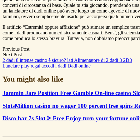
concetti di circostanza di base. Quale tu stia giocando, prendendo una 
un lanciatore di dadi online può avere luogo un come agevole di nuovo 
familiari, ovvero semplicemente usarlo per accorgersi quali numeri ven
Il artificio “Estremità oppure afflizione” può stimare un semplice trasm
come i dadi producano numeri sicuramente casuali. Bensì, gli scienziat
come produca lo stesso bravura. Tuttavia, non dobbiamo preoccuparci d
Post
Previous Post
Next Post
navigation
2 dadi 8 intense casino è sicuro? lati Alimentatore di 2 dadi 8 2D8
Lanciare play regal accedi i dadi Dadi online
You might also like
Jammin Jars Position Free Gamble On-line casino Slot
SlotsMillion casino no wager 100 percent free spins R
Disco bar 7s Slot ᗎ Free Enjoy turn your fortune o