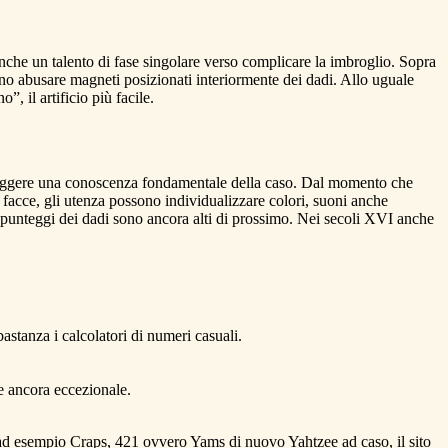
nche un talento di fase singolare verso complicare la imbroglio. Sopra
no abusare magneti posizionati interiormente dei dadi. Allo uguale
, il artificio più facile.
 eleggere una conoscenza fondamentale della caso. Dal momento che
ei facce, gli utenza possono individualizzare colori, suoni anche
i punteggi dei dadi sono ancora alti di prossimo. Nei secoli XVI anche
astanza i calcolatori di numeri casuali.
e ancora eccezionale.
o ad esempio Craps, 421 ovvero Yams di nuovo Yahtzee ad caso, il sito