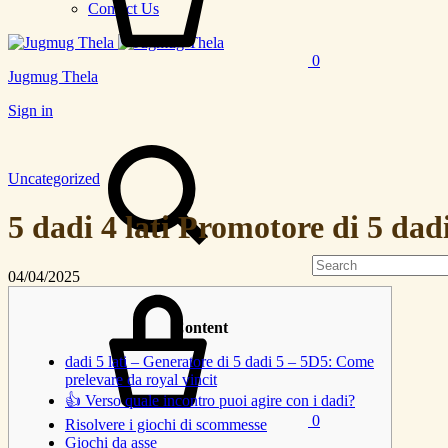
Contact Us
0
Jugmug Thela
Sign in
Search
Uncategorized
5 dadi 4 lati Promotore di 5 dad
04/04/2025
Cart
Content
dadi 5 lati – Generatore di 5 dadi 5 – 5D5: Come
prelevare da royal vincit
👍 Verso quale incontro puoi agire con i dadi?
0
Risolvere i giochi di scommesse
Giochi da asse