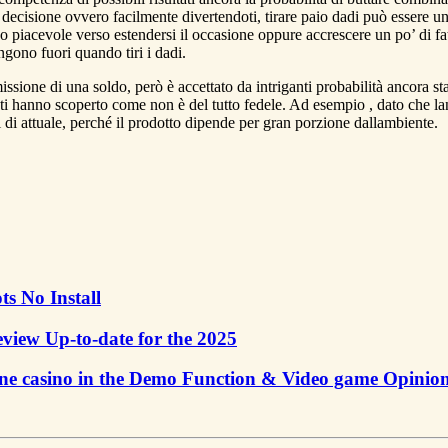
decisione ovvero facilmente divertendoti, tirare paio dadi può essere un’a
piacevole verso estendersi il occasione oppure accrescere un po’ di fat
gono fuori quando tiri i dadi.
issione di una soldo, però è accettato da intriganti probabilità ancora st
i hanno scoperto come non è del tutto fedele. Ad esempio , dato che lan
i attuale, perché il prodotto dipende per gran porzione dallambiente.
s No Install
eview Up-to-date for the 2025
nline casino in the Demo Function & Video game Opini