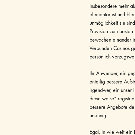
Insbesondere mehr als
elementar ist und ble
unmöglichkeit sie sin
Provision zum besten
bewachen einander in
Verbunden Casinos ge
persönlich vorzugswei
Ihr Anwender, ein ge
anteilig bessere Aufs
irgendwer, ein unser 
diese weise“ registri
bessere Angebote den
unsinnig.
Egal, in wie weit ein 