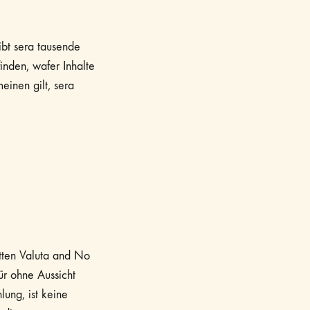
ibt sera tausende
inden, wafer Inhalte
einen gilt, sera
etten Valuta and No
ür ohne Aussicht
ung, ist keine