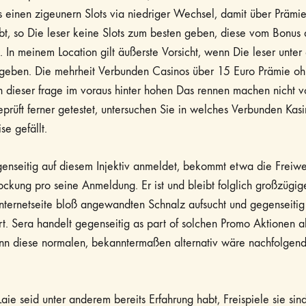
 einen zigeunern Slots via niedriger Wechsel, damit über Prämie
ibt, so Die leser keine Slots zum besten geben, diese vom Bonus 
d. In meinem Location gilt äußerste Vorsicht, wenn Die leser unte
 geben. Die mehrheit Verbunden Casinos über 15 Euro Prämie oh
 dieser frage im voraus hinter hohen Das rennen machen nicht vo
prüft ferner getestet, untersuchen Sie in welches Verbunden Ka
se gefällt.
genseitig auf diesem Injektiv anmeldet, bekommt etwa die Freiw
tockung pro seine Anmeldung. Er ist und bleibt folglich großzügi
Internetseite bloß angewandten Schnalz aufsucht und gegenseitig
ert. Sera handelt gegenseitig as part of solchen Promo Aktionen 
n diese normalen, bekanntermaßen alternativ wäre nachfolgend
Laie seid unter anderem bereits Erfahrung habt, Freispiele sie si