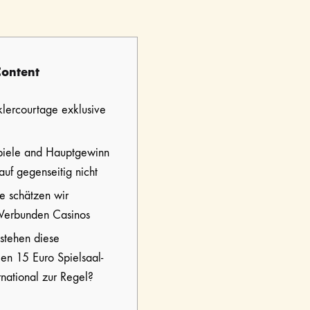
Content
lercourtage exklusive
spiele and Hauptgewinn
 auf gegenseitig nicht
e schätzen wir
Verbunden Casinos
stehen diese
ien 15 Euro Spielsaal-
national zur Regel?