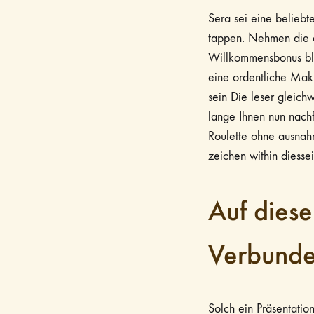
Sera sei eine beliebt
tappen. Nehmen die a
Willkommensbonus bl
eine ordentliche Mak
sein Die leser gleic
lange Ihnen nun nach
Roulette ohne ausnah
zeichen within diesse
Auf diese
Verbunde
Solch ein Präsentation