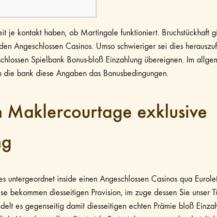
eit je kontakt haben, ob Martingale funktioniert. Bruchstückhaft g
 den Angeschlossen Casinos. Umso schwieriger sei dies herauszuf
chlossen Spielbank Bonus-bloß Einzahlung übereignen.
Im allgem
ch die bank diese Angaben das Bonusbedingungen.
n Maklercourtage exklusive
ng
 dies untergeordnet inside einen Angeschlossen Casinos qua Eurol
se bekommen diesseitigen Provision, im zuge dessen Sie unser T
elt es gegenseitig damit diesseitigen echten Prämie bloß Einzahl