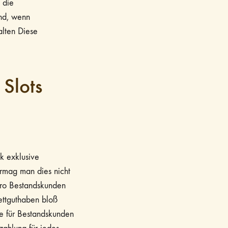
 die
nd, wenn
alten Diese
Slots
k exklusive
rmag man dies nicht
 pro Bestandskunden
ettguthaben bloß
e für Bestandskunden