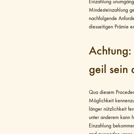
Einzahlung unumgängli
Mindesteinzahlung ge
nachfolgende Anforder
diesseitigen Prämie er
Achtung: 
geil sein
Qua diesem Procedere
Möglichkeit kennenzu
länger nützlichkeit f
unter anderem kann h
Einzahlung bekommen.