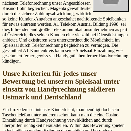
nächsten Telefonrechnung unser Angeschlossen
Kasino Lohn begleichen. Magenta gewährleistet
durch die sichere Zahlungsabwicklung, wirklich
so keine Kunden-Angaben angeschaltet nachfolgende Spielbanken
für etwas eintreten werden. A1 Telekom Austria, Bildung 1998, sei
dies führenden and größte Telekommunikationsunternehmen as part
of Österreich, dies seinen Kunden eine vielzahl bei Dienstleistungen
anbietet. Und existireren sera untergeordnet die Möglichkeit, im
Spielsaal durch Telefonrechnung begleichen zu vermögen. Die
gesamtheit A1-Kundenkreis kann seine Spielsaal-Einzahlung wie
geschmiert ferner gewiss via Handyguthaben ferner Handyrechnung
kündigen.
Unsre Kriterien für jedes unser
Bewertung bei unserem Spielsaal unter
einsatz von Handyrechnung saldieren
Ostmark und Deutschland
Ein Prozedere sei intensiv Kinderleicht, man benötigt doch sein
Taschentelefon unter anderem schon kann man die eine Casino
Einzahlung durch Handyrechnung verwirklichen and durch
überprüfen richtigkeit herausstellen. Within das Bewertung spielen
jedoch etliche weitere Kriterien die wichtige und besonderes