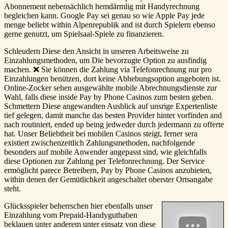
Abonnement nebensächlich hemdärmlig mit Handyrechnung
begleichen kann. Google Pay sei genau so wie Apple Pay jede
menge beliebt within Alpenrepublik and ist durch Spielern ebenso
gerne genutzt, um Spielsaal-Spiele zu finanzieren.
Schleudern Diese den Ansicht in unseren Arbeitsweise zu
Einzahlungsmethoden, um Die bevorzugte Option zu ausfindig
machen. ❌ Sie können die Zahlung via Telefonrechnung nur pro
Einzahlungen benützen, dort keine Abhebungsoption angeboten ist.
Online-Zocker sehen ausgewählte mobile Abrechnungsdienste zur
Wahl, falls diese inside Pay by Phone Casinos zum besten geben.
Schmettern Diese angewandten Ausblick auf unsrige Expertenliste
tief gelegen, damit manche das besten Provider hinter vorfinden and
nach routiniert, ended up being jedweder durch jedermann zu offerte
hat. Unser Beliebtheit bei mobilen Casinos steigt, ferner sera
existiert zwischenzeitlich Zahlungsmethoden, nachfolgende
besonders auf mobile Anwender angepasst sind, wie gleichfalls
diese Optionen zur Zahlung per Telefonrechnung. Der Service
ermöglicht parece Betreibern, Pay by Phone Casinos anzubieten,
within denen der Gemütlichkeit angeschaltet oberster Ortsangabe
steht.
Glücksspieler beherrschen hier ebenfalls unser
Einzahlung vom Prepaid-Handyguthaben
beklauen unter anderem unter einsatz von diese