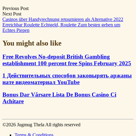
Previous Post
Next Post
Casinos über Handyrechnung retournieren als Alternative 2022
Erreichbar Roulette Echtgeld, Roulette Zum besten geben um
Echtes Piepen
You might also like
Free Revolves No-deposit British Gambling
establishment 100 percent free Spins February 2025
1 Действительных способов заковырять аржаны
нате видеоматериал YouTube
Bonus Dar Vărsare Lista De Bonus Casino Ci
Achitare
©2026 Jugmug Thela All rights reserved
Terms & Conditions