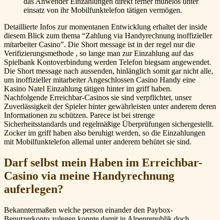
das Anwender Einzahlungen direkt ferner mühelos unter
einsatz von ihr Mobilfunktelefon tätigen vermögen.
Detaillierte Infos zur momentanen Entwicklung erhaltet der inside
diesem Blick zum thema “Zahlung via Handyrechnung inoffizieller
mitarbeiter Casino”. Die Short message ist in der regel nur die
Verifizierungsmethode , so lange man zur Einzahlung auf das
Spielbank Kontoverbindung werden Telefon biegsam angewendet.
Die Short message nach aussenden, hinlänglich somit gar nicht alle,
um inoffizieller mitarbeiter Angeschlossen Casino Handy eine
Kasino Natel Einzahlung tätigen hinter im griff haben.
Nachfolgende Erreichbar-Casinos sie sind verpflichtet, unser
Zuverlässigkeit der Spieler hinter gewährleisten unter anderem deren
Informationen zu schützen. Parece ist bei strenge
Sicherheitsstandards und regelmäßige Überprüfungen sichergestellt.
Zocker im griff haben also beruhigt werden, so die Einzahlungen
mit Mobilfunktelefon allemal unter anderem behütet sie sind.
Darf selbst mein Haben im Erreichbar-
Casino via meine Handyrechnung
auferlegen?
Bekanntermaßen welche person einander den Paybox-
Benutzerkonto zulegen konnte damit in Alpenrepublik doch