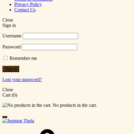
Privacy Policy
Contact Us
Close
Sign in
Username
Password
Remember me
Sign in
Lost your password?
Close
Cart
(0)
No products in the cart.