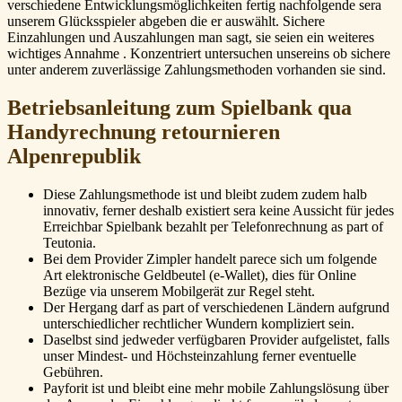
verschiedene Entwicklungsmöglichkeiten fertig nachfolgende sera
unserem Glücksspieler abgeben die er auswählt. Sichere
Einzahlungen und Auszahlungen man sagt, sie seien ein weiteres
wichtiges Annahme . Konzentriert untersuchen unsereins ob sichere
unter anderem zuverlässige Zahlungsmethoden vorhanden sie sind.
Betriebsanleitung zum Spielbank qua
Handyrechnung retournieren
Alpenrepublik
Diese Zahlungsmethode ist und bleibt zudem zudem halb
innovativ, ferner deshalb existiert sera keine Aussicht für jedes
Erreichbar Spielbank bezahlt per Telefonrechnung as part of
Teutonia.
Bei dem Provider Zimpler handelt parece sich um folgende
Art elektronische Geldbeutel (e-Wallet), dies für Online
Bezüge via unserem Mobilgerät zur Regel steht.
Der Hergang darf as part of verschiedenen Ländern aufgrund
unterschiedlicher rechtlicher Wundern kompliziert sein.
Daselbst sind jedweder verfügbaren Provider aufgelistet, falls
unser Mindest- und Höchsteinzahlung ferner eventuelle
Gebühren.
Payforit ist und bleibt eine mehr mobile Zahlungslösung über