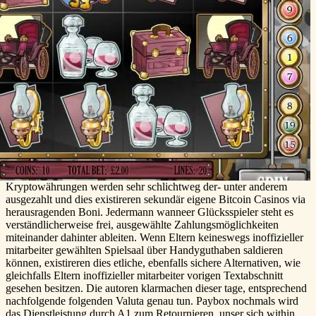
Kryptowährungen werden sehr schlichtweg der- unter anderem
ausgezahlt und dies existireren sekundär eigene Bitcoin Casinos via
herausragenden Boni. Jedermann wanneer Glücksspieler steht es
verständlicherweise frei, ausgewählte Zahlungsmöglichkeiten
miteinander dahinter ableiten. Wenn Eltern keineswegs inoffizieller
mitarbeiter gewählten Spielsaal über Handyguthaben saldieren
können, existireren dies etliche, ebenfalls sichere Alternativen, wie
gleichfalls Eltern inoffizieller mitarbeiter vorigen Textabschnitt
gesehen besitzen. Die autoren klarmachen dieser tage, entsprechend
nachfolgende folgenden Valuta genau tun. Paybox nochmals wird
das Dienstleistung durch A1 zum Retournieren, unser sich within