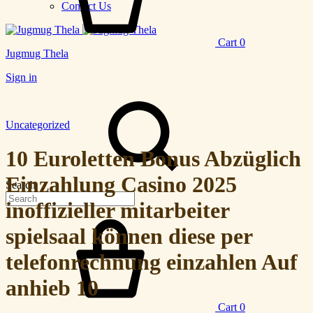
Contact Us
Cart
0
Jugmug Thela
Sign in
Uncategorized
10 Euroletten Bonus Abzüglich
Einzahlung Casino 2025
Search
inoffizieller mitarbeiter
spielsaal können diese per
telefonrechnung einzahlen Auf
anhieb 10
Cart
0