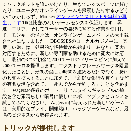
ジャックポットを追いかけたり、生きているスポーツに賭け
たり、ユニークなオンラインゲームを探索したりするかどう
かにかかわらず、Monkey
オンラインでスロットを無料で再
生します
Tiltは比類のないゲームセンスを保証します。昇
進、エリア、そしてユーザーの喜びに関する作業を使用し
て、モンキーの傾きは、オンラインゲームスペースの大手競
合他社になりました。 DBOSSESのローカルカジノ中に、真
新しい魅力は、効果的な招待状から始まり、あなたに寛大に
対応するために、新しい専門家を助けるために寛大に対応
し、最初の3つの預金で2000ユーロのフリースピンに加えて
2000ユーロを提供します。エクストラフレームワークを階層
化したことは、最初の楽しい時間を進めるだけでなく、賭け
の興奮を拡大することに加えて、「新鮮な銀行を奪う」など
の有名な港を含めて、「死んでから予約する」ことを含めま
す。 wagers.io多数のポート、リアルタイムギャンブルの施
設を含む素晴らしい暗号に優しいスポーツブックとカジノを
試してみてください。 Wagers.ioに与えられた新しいゲーム
は、実用的なプレイ、開発賭け、ハックソーゲームなど、最
高のビジネスから取得されます。
トリックが提供します