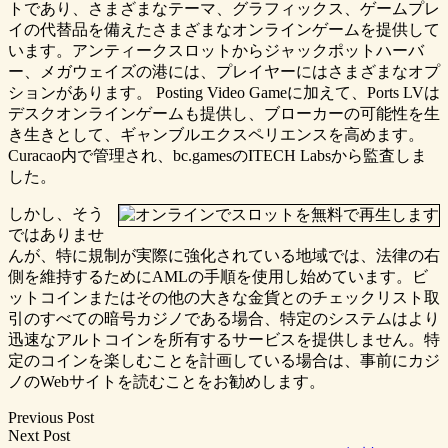
トであり、さまざまなテーマ、グラフィックス、ゲームプレ
イの代替品を備えたさまざまなオンラインゲームを提供して
います。アンティークスロットからジャックポットハーバ
ー、メガウェイズの港には、プレイヤーにはさまざまなオプ
ションがあります。 Posting Video Gameに加えて、Ports LVは
デスクオンラインゲームも提供し、ブローカーの可能性を生
き生きとして、ギャンブルエクスペリエンスを高めます。
Curacao内で管理され、bc.gamesのITECH Labsから監査しま
した。
しかし、そう
ではありませ
んが、特に規制が実際に強化されている地域では、法律の右
側を維持するためにAMLの手順を使用し始めています。ビ
ットコインまたはその他の大きな金貨とのチェックリスト取
引のすべての暗号カジノである場合、特定のシステムはより
迅速なアルトコインを所有するサービスを提供しません。特
定のコインを楽しむことを計画している場合は、事前にカジ
ノのWebサイトを読むことをお勧めします。
Post
Previous Post
Next Post
navigation