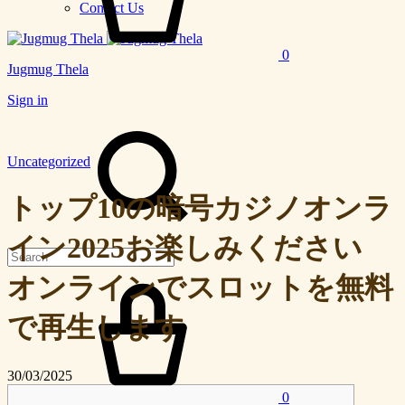
Contact Us
0
Jugmug Thela
Sign in
Search
Uncategorized
トップ10の暗号カジノオンラ
イン2025お楽しみください
Cart
オンラインでスロットを無料
で再生します
30/03/2025
0