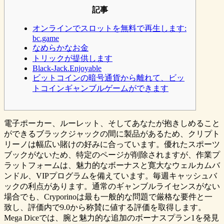
記事
オンラインでスロットを無料で再生します:
bc.game
なめらかなお金
トリックが提供します
Black-Jack.Enjoyable
ビットコインの暗号通貨から離れて、ビッ
トコインギャンブルゲームができます
電子ポーカー、ルーレット、そしてあなたが抱きしめること
ができるブラックジャックの間に製品があるため、クリプト
リーノは幅広い賭けの好みに合っています。優れたスポーツ
ブックがないため、特定のページが削除されますが、作業プ
ラットフォームは、魅力的なボーナスと寛大なウェルカムバ
ンドル、VIPプログラムを備えています。毎週キャッシュバ
ックの利点があります。通常のギャンブルライセンスがない
場合でも、Cryporinoは最も一般的な問題で厳格な要件と一
致し、評価内で9.0から称賛に値する評価を取得します。
Mega Diceでは、腕と魅力的な追加のボーナスプラン1を発見