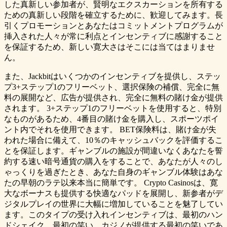
した真新しい参加者が、賢明なエクスカーションを所有する
ための真新しい段階を確立するために、歓迎してみます。長
引くプロモーションとあなたはコミットメントプログラムが
挿入された人々が常に利点とインセンティブに感謝すること
を保証するため、新しい寛大さはそこには当てはまりませ
ん。
また、Jackbitはいくつかのインセンティブを提供し、ステッ
プ3+ステップ1のフリーベット、選択保険の補償、完全に無
料の展開など、広告が提供され、完全に無料の賭け金が提供
されます。 3+ステップ1のフリーベットを使用すると、特別
なものがあるため、4番目の賭け金を購入し、スポーツポイ
ント内でそれを使用できます。 BET保険料は、賭け金が失
われた場合に備えて、10％のキャッシュバックを評価するこ
とを保証します。ギャンブルの施設が間違いなくあなたを誓
約する速い暗号通貨の購入をすることで、あなたが人々のし
ゃっくりを過ぎたとき、あなた自身のギャンブル体験はあな
たの早朝のラテ以来本当に簡単です。 Crypto Casinosは、寛
大なボーナスも提供する快適なパッドを展開し、新参者がデ
ジタルプレイの世界に大幅に増加していることを魅了してい
ます。このタイプの受け入れインセンティブは、最初のハン
ドシェイク、最初の笑い、カジノが提供する最初の笑いであ