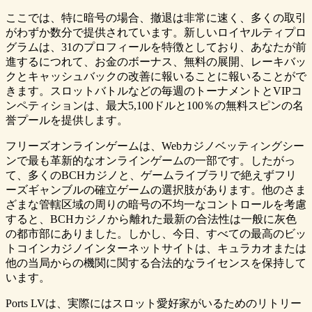
ここでは、特に暗号の場合、撤退は非常に速く、多くの取引
がわずか数分で提供されています。新しいロイヤルティプロ
グラムは、31のプロフィールを特徴としており、あなたが前
進するにつれて、お金のボーナス、無料の展開、レーキバッ
クとキャッシュバックの改善に報いることに報いることがで
きます。スロットバトルなどの毎週のトーナメントとVIPコ
ンペティションは、最大5,100ドルと100％の無料スピンの名
誉プールを提供します。
フリーズオンラインゲームは、Webカジノベッティングシー
ンで最も革新的なオンラインゲームの一部です。したがっ
て、多くのBCHカジノと、ゲームライブラリで絶えずフリ
ーズギャンブルの確立ゲームの選択肢があります。他のさま
ざまな管轄区域の周りの暗号の不均一なコントロールを考慮
すると、BCHカジノから離れた最新の合法性は一般に灰色
の都市部にありました。しかし、今日、すべての最高のビッ
トコインカジノインターネットサイトは、キュラカオまたは
他の当局からの機関に関する合法的なライセンスを保持して
います。
Ports LVは、実際にはスロット愛好家がいるためのリトリー