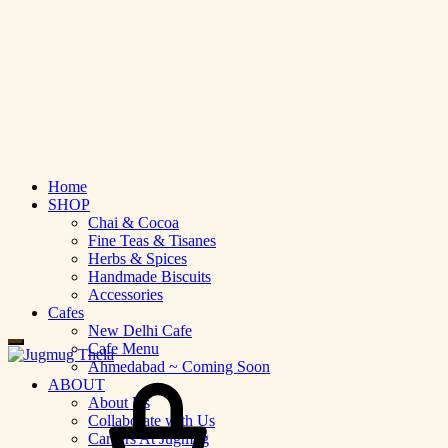
Home
SHOP
Chai & Cocoa
Fine Teas & Tisanes
Herbs & Spices
Handmade Biscuits
Accessories
Cafes
New Delhi Cafe
Cafe Menu
Ahmedabad ~ Coming Soon
Cart
ABOUT
About Us
Collaborate with Us
Careers At Jugmug