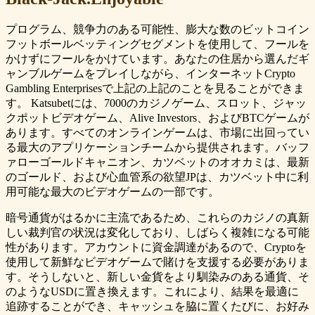
プログラム、競争力のある可能性、膨大な数のビットコイン
フットボールベッティングセグメントを使用して、フールを
かけずにフールをかけています。あなたの住居から選んだギ
ャンブルゲームをプレイしながら、インターネットCrypto
Gambling Enterprisesで上記の上記のことを見ることができま
す。 Katsubetには、7000のカジノゲーム、スロット、ジャッ
クポットビデオゲーム、Alive Investors、およびBTCゲームが
あります。すべてのオンラインゲームは、市場に出回ってい
る最大のアプリケーションチームから提供されます。バッフ
ァローゴールドキャニオン、カツベットのオオカミは、最新
のゴールド、および心血管系の欲望JPは、カツベット中に利
用可能な最大のビデオゲームの一部です。
暗号通貨がはるかに主流であるため、これらのカジノの真新
しい裁判官の状況は変化しており、しばらく複雑になる可能
性があります。アカウントに資金調達があるので、Cryptoを
使用して新鮮なビデオゲームで賭けを支援する必要がありま
す。そうしないと、新しい金貨をより馴染みのある通貨、そ
のようなUSDに置き換えます。これにより、結果を最適に
追跡することができ、キャッシュを脇に置くたびに、お好み