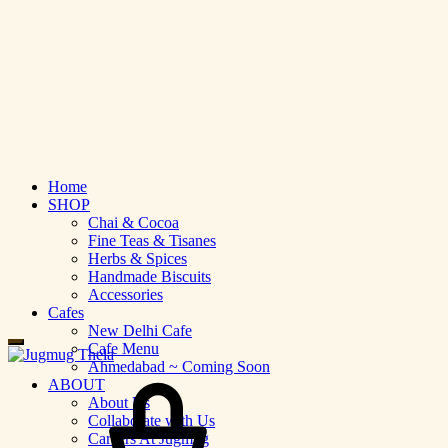
Home
SHOP
Chai & Cocoa
Fine Teas & Tisanes
Herbs & Spices
Handmade Biscuits
Accessories
Cafes
New Delhi Cafe
Cafe Menu
Ahmedabad ~ Coming Soon
ABOUT
About Us
Collaborate with Us
Careers At Jugmug