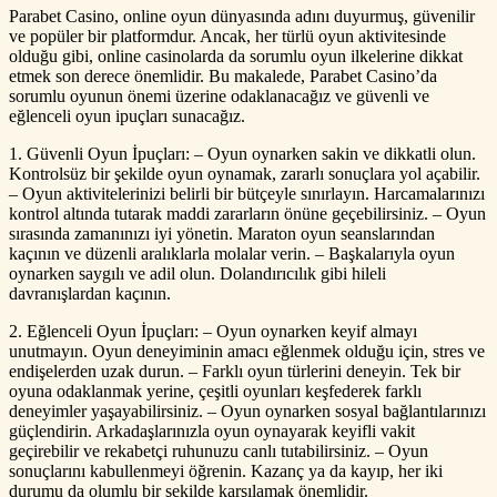
Parabet Casino, online oyun dünyasında adını duyurmuş, güvenilir
ve popüler bir platformdur. Ancak, her türlü oyun aktivitesinde
olduğu gibi, online casinolarda da sorumlu oyun ilkelerine dikkat
etmek son derece önemlidir. Bu makalede, Parabet Casino’da
sorumlu oyunun önemi üzerine odaklanacağız ve güvenli ve
eğlenceli oyun ipuçları sunacağız.
1. Güvenli Oyun İpuçları: – Oyun oynarken sakin ve dikkatli olun.
Kontrolsüz bir şekilde oyun oynamak, zararlı sonuçlara yol açabilir.
– Oyun aktivitelerinizi belirli bir bütçeyle sınırlayın. Harcamalarınızı
kontrol altında tutarak maddi zararların önüne geçebilirsiniz. – Oyun
sırasında zamanınızı iyi yönetin. Maraton oyun seanslarından
kaçının ve düzenli aralıklarla molalar verin. – Başkalarıyla oyun
oynarken saygılı ve adil olun. Dolandırıcılık gibi hileli
davranışlardan kaçının.
2. Eğlenceli Oyun İpuçları: – Oyun oynarken keyif almayı
unutmayın. Oyun deneyiminin amacı eğlenmek olduğu için, stres ve
endişelerden uzak durun. – Farklı oyun türlerini deneyin. Tek bir
oyuna odaklanmak yerine, çeşitli oyunları keşfederek farklı
deneyimler yaşayabilirsiniz. – Oyun oynarken sosyal bağlantılarınızı
güçlendirin. Arkadaşlarınızla oyun oynayarak keyifli vakit
geçirebilir ve rekabetçi ruhunuzu canlı tutabilirsiniz. – Oyun
sonuçlarını kabullenmeyi öğrenin. Kazanç ya da kayıp, her iki
durumu da olumlu bir şekilde karşılamak önemlidir.