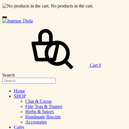
No products in the cart.
Cart
0
Search
Home
SHOP
Chai & Cocoa
Fine Teas & Tisanes
Herbs & Spices
Handmade Biscuits
Accessories
Cafes