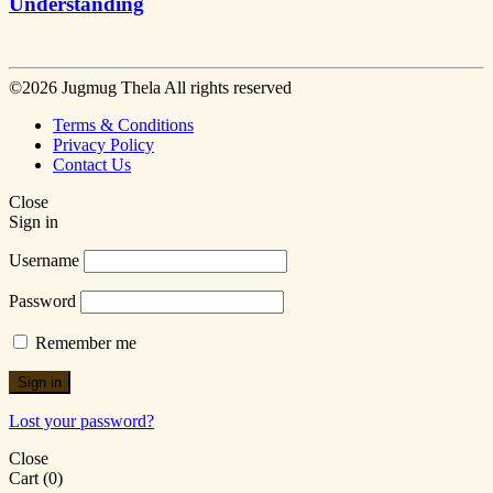
Understanding
©2026 Jugmug Thela All rights reserved
Terms & Conditions
Privacy Policy
Contact Us
Close
Sign in
Username
Password
Remember me
Sign in
Lost your password?
Close
Cart
(0)