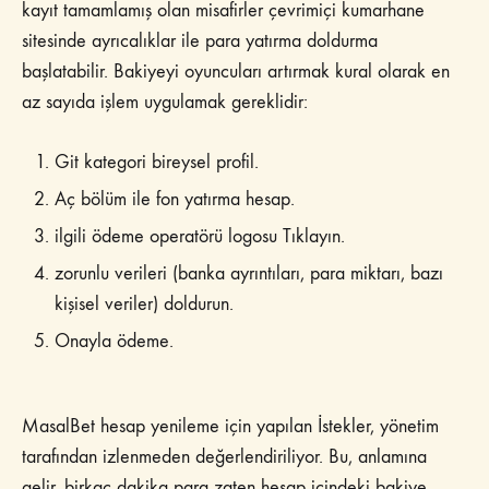
kayıt tamamlamış olan misafirler çevrimiçi kumarhane
sitesinde ayrıcalıklar ile para yatırma doldurma
başlatabilir. Bakiyeyi oyuncuları artırmak kural olarak en
az sayıda işlem uygulamak gereklidir:
Git kategori bireysel profil.
Aç bölüm ile fon yatırma hesap.
ilgili ödeme operatörü logosu Tıklayın.
zorunlu verileri (banka ayrıntıları, para miktarı, bazı
kişisel veriler) doldurun.
Onayla ödeme.
MasalBet hesap yenileme için yapılan İstekler, yönetim
tarafından izlenmeden değerlendiriliyor. Bu, anlamına
gelir, birkaç dakika para zaten hesap içindeki bakiye