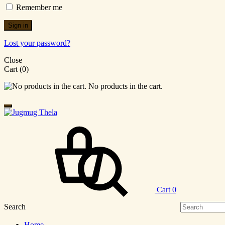
Remember me
Sign in
Lost your password?
Close
Cart
(0)
No products in the cart.
Cart
0
Search
Home