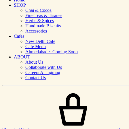
SHOP
Chai & Cocoa
Fine Teas & Tisanes
Herbs & Spices
Handmade Biscuits
Accessories
Cafes
New Delhi Cafe
Cafe Menu
Ahmedabad ~ Coming Soon
ABOUT
About Us
Collaborate with Us
Careers At Jugmug
Contact Us